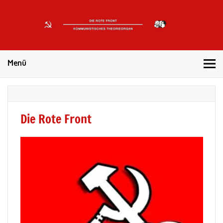
DIE
ROTE
Kommunistisches Theorieorgan
FRONT
Menü
Die Rote Front