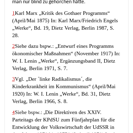
man nur blind zu gehorchen hätte.
1
Karl Marx „Kritik des Gothaer Programms“
(April/Mai 1875) In: Karl Marx/Friedrich Engels
„Werke“, Bd. 19, Dietz Verlag, Berlin 1987, S.
28.
2
Siehe dazu bspw.: „Entwurf eines Programms
ökonomischer Maßnahmen“ (November 1917) In:
W. I. Lenin „Werke“, Ergänzungsband II, Dietz
Verlag, Berlin 1971, S. 7.
3
Vgl. „Der ´linke Radikalismus´, die
Kinderkrankheit im Kommunismus“ (April/Mai
1920) In: W. I. Lenin „Werke“, Bd. 31, Dietz
Verlag, Berlin 1966, S. 8.
Siehe bspw.:
Die Direktiven des XXIV.
4
„
Parteitags der KPdSU zum Fünfjahrplan für die
Entwicklung der Volkswirtschaft der UdSSR in