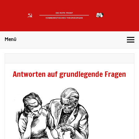
DIE
ROTE
Kommunistisches Theorieorgan
FRONT
Menü
Antworten auf grundlegende Fragen