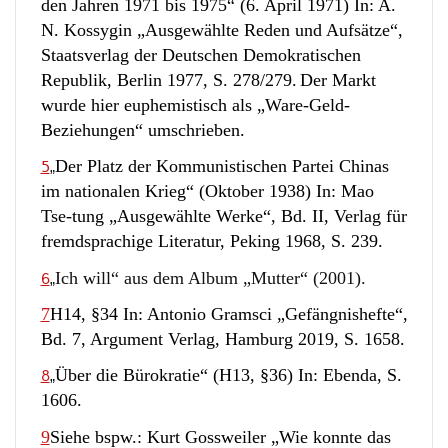
den Jahren 1971 bis 1975“ (6. April 1971) In: A.
N. Kossygin „Ausgewählte Reden und Aufsätze“,
Staatsverlag der Deutschen Demokratischen
Republik, Berlin 1977, S. 278/279.
Der Markt
wurde hier euphemistisch als „Ware-Geld-
Beziehungen“ umschrieben.
Der Platz der Kommunistischen Partei Chinas
5
„
im nationalen Krieg“ (Oktober 1938) In: Mao
Tse-tung „Ausgewählte Werke“, Bd. II, Verlag für
fremdsprachige Literatur, Peking 1968, S. 239.
Ich will“ aus dem Album „Mutter“ (2001).
6
„
7
H14, §34 In: Antonio Gramsci „Gefängnishefte“,
Bd. 7, Argument Verlag, Hamburg 2019, S. 1658.
Über die Bürokratie“ (H13, §36) In: Ebenda, S.
8
„
1606.
9
Siehe bspw.: Kurt Gossweiler „Wie konnte das