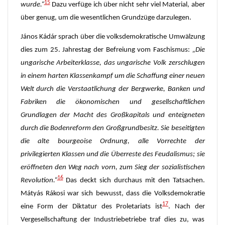
15
wurde.“
Dazu verfüge ich über nicht sehr viel Material, aber
über genug, um die wesentlichen Grundzüge darzulegen.
János Kádár sprach über die volksdemokratische Umwälzung
dies zum 25. Jahrestag der Befreiung vom Faschismus:
„Die
ungarische Arbeiterklasse,
das ungarische Volk zerschlugen
in einem harten Klassenkampf um die Schaffung einer neuen
Welt durch die Verstaatlichung der Bergwerke, Banken und
Fabriken die ökonomischen und gesellschaftlichen
Grundlagen der Macht des Großkapitals und enteigneten
durch die Bodenreform den Großgrundbesitz. Sie beseitigten
die alte bourgeoise Ordnung, alle Vorrechte der
privilegierten Klassen und die Überreste des Feudalismus; sie
eröffneten den Weg nach vorn, zum Sieg der sozialistischen
16
Revolution.“
Das deckt sich durchaus mit den Tatsachen.
Mátyás Rákosi war sich bewusst, dass die Volksdemokratie
17
eine Form der Diktatur des Proletariats ist
. Nach der
Vergesellschaftung der Industriebetriebe traf dies zu, was