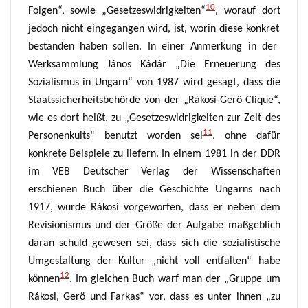
10
Folgen“, sowie „Gesetzeswidrigkeiten“
,
worauf
dort
jedoch nicht eingegangen wird, ist, worin diese
konkret
bestanden haben sollen.
In einer Anmerkung in der
Werksammlung János Kádár „Die Erneuerung des
Sozialismus in Ungarn“ von 1987 wird gesagt, dass die
Staatssicherheitsbehörde von der „Rákosi-Gerö-Clique“,
wie es dort heißt, zu „Gesetzeswidrigkeiten zur Zeit des
11
Personenkults“ benutzt worden sei
,
ohne dafür
konkrete Beispiele zu liefern
.
In einem 1981 in der DDR
im VEB Deutscher Verlag der Wissenschaften
erschienen Buch über die Geschichte Ungarns nach
1917,
wurde Rákosi vorgeworfen, dass er neben dem
Revisionismus und der Größe der Aufgabe maßgeblich
daran schuld gewesen sei, dass sich die sozialistische
Umgestaltung der Kultur „nicht voll entfalten“ habe
12
können
.
Im gleichen Buch warf man der „Gruppe um
Rákosi, Gerö und Farkas“ vor, dass es unter ihnen „zu