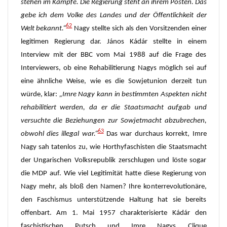
stehen im Kampfe. Die Regierung steht an
ihrem
Posten. Das
gebe ich dem Volke des Landes
und der Öffentlichkeit der
62
Welt bekannt.“
Nagy stellte sich als den Vorsitzenden einer
legitimen Regierung dar. János Kádár stellte in einem
Interview mit der BBC vom Mai 1988 auf die Frage des
Interviewers, ob eine Rehabilitierung Nagys möglich sei auf
eine ähnliche Weise, wie es die Sowjetunion derzeit tun
würde, klar:
„
Imre Nagy kann in bestimmten Aspekten nicht
rehabilitiert werden, da er die Staatsmacht aufgab und
versuchte die Beziehungen zur Sowjetmacht abzubrechen,
63
obwohl dies illegal war.“
Das war durchaus korrekt, Imre
Nagy sah tatenlos zu, wie Horthyfaschisten die Staatsmacht
der Ungarischen Volksrepublik zerschlugen und löste sogar
die MDP auf. Wie viel Legitimität hatte diese Regierung von
Nagy mehr, als bloß den Namen? Ihre konterrevolutionäre,
den Faschismus unterstützende Haltung hat sie bereits
offenbart. Am 1. Mai 1957 charakterisierte Kádár den
faschistischen Putsch und Imre Nagys Clique