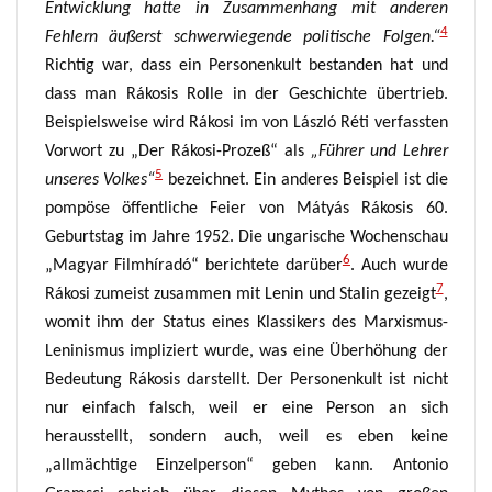
Entwicklung hatte in Zusammenhang mit anderen
4
Fehlern äußerst schwerwiegende politische Folgen.“
Richtig war, dass ein Personenkult bestanden hat und
dass man Rákosis Rolle in der Geschichte übertrieb.
Beispielsweise wird Rákosi im von László Réti verfassten
Vorwort zu „Der Rákosi-Prozeß“ als
„Führer und Lehrer
5
unseres Volkes“
bezeichnet.
Ein anderes Beispiel ist die
pompöse öffentliche Feier von Mátyás Rákosis 60.
Geburtstag im Jahre 1952.
Die ungarische Wochenschau
6
„Magyar Filmhíradó“
berichtete darüber
.
Auch wurde
7
Rákosi zumeist zusammen mit Lenin und Stalin gezeigt
,
womit ihm der Status eines Klassikers
des Marxismus-
Leninismus
impliziert wurde,
was eine Überhöhung
der
Bedeutung Rákosis darstellt.
Der Personenkult ist nicht
nur einfach falsch, weil er eine Person an sich
herausstellt, sondern auch, weil es eben keine
„allmächtige Einzelperson“ geben kann. Antonio