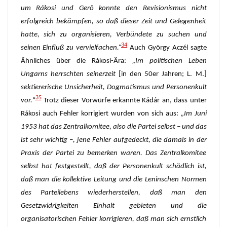
um Rákosi und Gerö konnte den Revisionismus nicht
erfolgreich bekämpfen, so daß dieser Zeit und Gelegenheit
hatte, sich zu organisieren, Verbündete zu suchen und
34
seinen Einfluß zu vervielfachen.“
Auch György Aczél sagte
Ähnliches über die Rákosi-Ära:
„Im politischen Leben
Ungarns herrschten seinerzeit
[in den 50er Jahren; L. M.]
sektiererische Unsicherheit, Dogmatismus und Personenkult
35
vor.
“
Trotz dieser Vorwürfe erkannte Kádár an, dass unter
Rákosi auch Fehler korrigiert wurden von sich aus:
„Im Juni
1953 hat das Zentralkomitee, also die Partei selbst – und das
ist sehr wichtig –, jene Fehler aufgedeckt, die damals in der
Praxis der Partei zu bemerken waren. Das Zentralkomitee
selbst hat festgestellt, daß der Personenkult schädlich ist,
daß man die kollektive Leitung und die Leninschen Normen
des Parteilebens wiederherstellen, daß man den
Gesetzwidrigkeiten Einhalt gebieten und die
organisatorischen Fehler korrigieren, daß man sich ernstlich