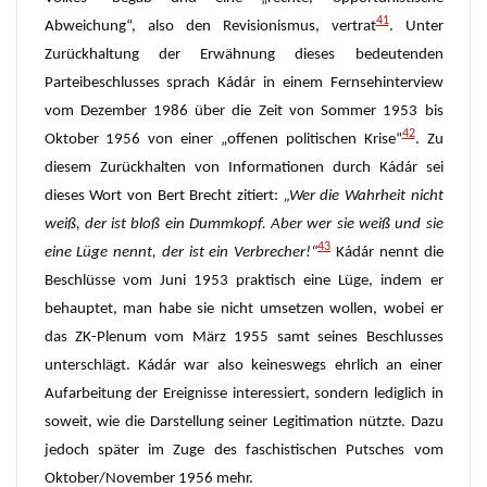
41
Abweichung“, also den Revisionismus, vertrat
. Unter
Zurückhaltung der Erwähnung dieses bedeutenden
Parteibeschlusses sprach Kádár in einem Fernsehinterview
vom Dezember 1986 über die Zeit von Sommer 1953 bis
42
Oktober 1956 von einer „offenen politischen Krise“
. Zu
diesem Zurückhalten von Informationen durch Kádár sei
dieses Wort von Bert Brecht zitiert:
„Wer die Wahrheit nicht
weiß, der ist bloß ein Dummkopf. Aber wer sie weiß und sie
43
eine Lüge nennt, der ist ein Verbrecher!“
Kádár nennt die
Beschlüsse vom Juni 1953 praktisch eine Lüge, indem er
behauptet, man habe sie nicht umsetzen wollen, wobei er
das ZK-Plenum vom März 1955 samt seines Beschlusses
unterschlägt. Kádár war also keineswegs ehrlich an einer
Aufarbeitung der Ereignisse interessiert, sondern lediglich in
soweit, wie die Darstellung seiner Legitimation nützte. Dazu
jedoch später im Zuge des faschistischen Putsches vom
Oktober/November 1956 mehr.