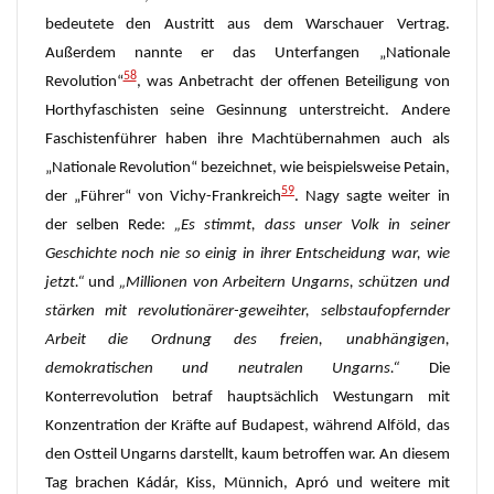
bedeutete den Austritt aus dem Warschauer Vertrag.
Außerdem nannte er das Unterfangen „Nationale
58
Revolution“
, was Anbetracht der offenen Beteiligung von
Horthyfaschisten seine Gesinnung unterstreicht. Andere
Faschistenführer haben ihre Machtübernahmen auch als
„Nationale Revolution“ bezeichnet, wie beispielsweise Petain,
59
der „Führer“ von Vichy-Frankreich
. Nagy sagte weiter in
der selben Rede:
„Es stimmt, dass unser Volk in seiner
Geschichte noch nie so einig in ihrer Entscheidung war, wie
jetzt.“
und
„Millionen von Arbeitern Ungarns, schützen und
stärken mit revolutionärer-geweihter, selbstaufopfernder
Arbeit die Ordnung des freien, unabhängigen,
demokratischen und neutralen Ungarns.“
Die
Konterrevolution betraf hauptsächlich Westungarn mit
Konzentration der Kräfte auf Budapest, während Alföld, das
den Ostteil Ungarns darstellt, kaum betroffen war. An diesem
Tag brachen Kádár, Kiss, Münnich, Apró und weitere mit