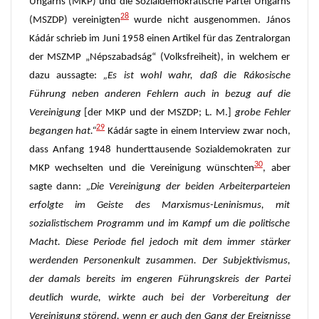
Ungarns (MKP) und die Sozialdemokratische Partei Ungarns
28
(MSZDP) vereinigten
wurde nicht ausgenommen. János
Kádár schrieb im Juni 1958 einen Artikel für das Zentralorgan
der MSZMP „Népszabadság“ (Volksfreiheit), in welchem er
dazu aussagte:
„Es ist wohl wahr, daß die Rákosische
Führung neben anderen Fehlern auch in bezug auf die
Vereinigung
[der MKP und der MSZDP; L. M.]
grobe Fehler
29
begangen hat.“
Kádár sagte in einem Interview zwar noch,
dass Anfang 1948 hunderttausende Sozialdemokraten zur
30
MKP wechselten und die Vereinigung wünschten
, aber
sagte dann:
„Die Vereinigung der beiden Arbeiterparteien
erfolgte im Geiste des Marxismus-Leninismus, mit
sozialistischem Programm und im Kampf um die politische
Macht. Diese Periode fiel jedoch mit dem immer stärker
werdenden Personenkult zusammen. Der Subjektivismus,
der damals bereits im engeren Führungskreis der Partei
deutlich wurde, wirkte auch bei der Vorbereitung der
Vereinigung störend, wenn er auch den Gang der Ereignisse