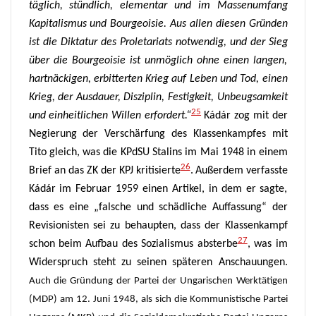
täglich, stündlich, elementar und im Massenumfang
Kapitalismus und Bourgeoisie. Aus allen diesen Gründen
ist die Diktatur des Proletariats notwendig, und der Sieg
über die Bourgeoisie ist unmöglich ohne einen langen,
hartnäckigen, erbitterten Krieg auf Leben und Tod, einen
Krieg, der Ausdauer, Disziplin, Festigkeit, Unbeugsamkeit
25
und einheitlichen Willen erfordert.“
Kádár zog mit der
Negierung der Verschärfung des Klassenkampfes mit
Tito gleich, was die KPdSU
Stalins
im Mai 1948 in einem
26
Brief an das ZK der KPJ kritisierte
.
Außerdem verfasste
Kádár im Februar 1959 einen Artikel, in dem er sagte,
dass es eine „falsche und schädliche Auffassung“ der
Revisionisten sei zu behaupten, dass der Klassenkampf
27
schon beim Aufbau des Sozialismus absterbe
, was im
Widerspruch steht zu seinen späteren Anschauungen.
Auch die Gründung der Partei der Ungarischen Werktätigen
(MDP) am 12. Juni 1948, als sich die Kommunistische Partei