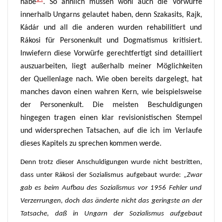
habe
.
So ähnlich müssen wohl auch die Vorwürfe
innerhalb Ungarns gelautet haben, denn Szakasits, Rajk,
Kádár und all die anderen wurden rehabilitiert und
Rákosi für Personenkult und Dogmatismus kritisiert.
Inwiefern diese Vorw
ü
rf
e
gerechtfertigt
sind
detailliert
auszuarbeiten, liegt außerhalb meiner Möglichkeiten
der Quellenlage nach.
Wie oben bereits
dargelegt, hat
manches davon einen wahren Kern, wie beispielsweise
der Personenkult.
Die meisten
Beschuldigungen
hingegen tragen einen klar revisionistischen Stempel
und widersprechen Tatsachen, auf die ich im Verlaufe
dieses Kapitels zu sprechen kommen werde.
Denn trotz dieser Anschuldigungen wurde nicht bestritten,
dass unter Rákosi der Sozialismus aufgebaut wurde:
„Zwar
gab es beim Aufbau des Sozialismus vor 1956 Fehler und
Verzerrungen, doch das änderte nicht das geringste an der
Tatsache, daß in Ungarn der Sozialismus aufgebaut