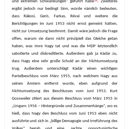
und extremen Schwankungen“ geführt habe
. Zweiteres
ergibt jedoch nur bedingt Sinn, würde nämlich bedeuten,
dass Rákosi, Gerö, Farkas, Révai und weitere die
Berichtigungen im Juni 1953 nicht ernst gemeint hätten,
nicht zur Umsetzung bestimmt. Damit wäre jedoch die Frage
offen, warum sie dann nicht prinzipiell das Gleiche getan
haben, was Imre Nagy tat und was die MDP letztendlich
sabotierte und diskreditierte. Außerdem gab ja Kádár zu,
dass Nagy eine sehr große Schuld an der Nichtumsetzung
trug. Außerdem unterschlägt Kádár einen wichtigen
Parteibeschluss vom März 1955, nach welchem Nagy aus
seinen Ämtern entfernt wurde, eben aufgrund der
Nichtumsetzung des Beschlusses vom Juni 1953. Kurt
Gossweiler zitiert aus diesem Beschluss vom März 1955 in
„Ungarn 1956 – Hintergründe und Zusammenhänge“, wo es
hieß, dass Nagy den Beschluss vom Juni 1953 eben nicht
ausführte und sich in „billige Demagogie und Irreführung des
Volkes“ begab und eine „rechte, opportunistische