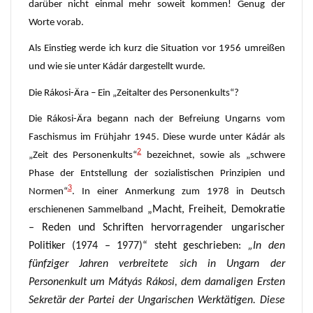
darüber nicht einmal mehr soweit kommen! Genug der
Worte vorab.
Als Einstieg werde ich kurz die Situation vor 1956 umreißen
und wie sie unter Kádár dargestellt wurde.
Die Rákosi-Ära – Ein „Zeitalter des Personenkults“?
Die Rákosi-Ära begann nach der Befreiung Ungarns vom
Faschismus im Frühjahr 1945. Diese wurde unter Kádár als
2
„Zeit des Personenkults“
bezeichnet, sowie als „schwere
Phase der Entstellung der sozialistischen Prinzipien und
3
Normen“
. In einer Anmerkung zum 1978 in Deutsch
„Macht, Freiheit, Demokratie
erschienenen Sammelband
– Reden und Schriften hervorragender ungarischer
Politiker (1974 – 1977)“
steht geschrieben:
„In den
fünfziger Jahren verbreitete sich in Ungarn der
Personenkult um Mátyás Rákosi, dem damaligen Ersten
Sekretär der Partei der Ungarischen Werktätigen. Diese