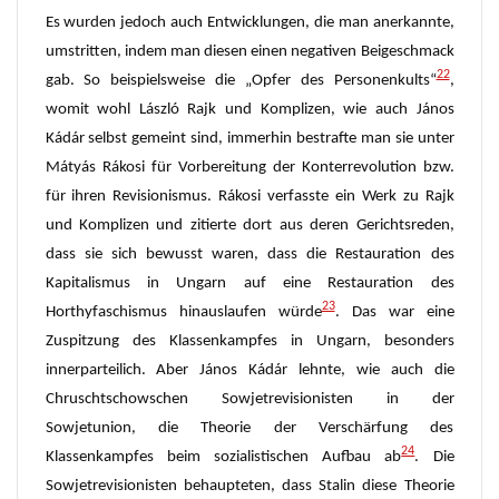
Es wurden jedoch auch Entwicklungen, die man anerkannte,
umstritten, indem man diesen einen negativen Beigeschmack
22
gab. So beispielsweise die „Opfer des Personenkults“
,
womit wohl László Rajk und Komplizen, wie auch János
Kádár selbst gemeint sind, immerhin bestrafte man sie unter
Mátyás Rákosi für Vorbereitung der Konterrevolution bzw.
für ihren Revisionismus. Rákosi verfasste ein Werk zu Rajk
und Komplizen und zitierte dort aus deren Gerichtsreden,
dass sie sich bewusst waren, dass die Restauration des
Kapitalismus in Ungarn auf eine Restauration des
23
Horthyfaschismus hinauslaufen würde
. Das war eine
Zuspitzung des Klassenkampfes in Ungarn, besonders
innerparteilich. Aber János Kádár lehnte, wie auch die
Chruschtschowschen Sowjetrevisionisten in der
Sowjetunion, die Theorie der Verschärfung des
24
Klassenkampfes beim sozialistischen Aufbau ab
. Die
Sowjetrevisionisten behaupteten, dass Stalin diese Theorie