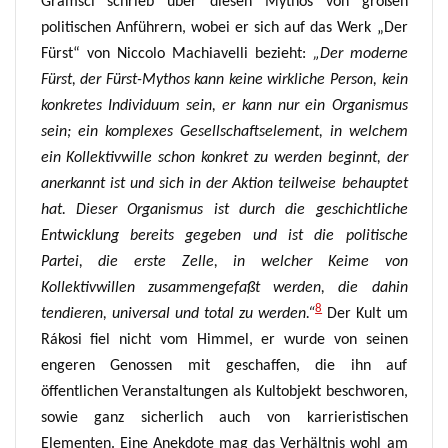
Gramsci schrieb über diesen Mythos von großen
politischen Anführern, wobei er sich auf das Werk „Der
Fürst“ von Niccolo Machiavelli bezieht:
„Der moderne
Fürst,
der Fürst-Mythos kann keine wirkliche Person, kein
konkretes Individuum sein, er kann nur ein Organismus
sein; ein komplexes
G
esellschaftselement, in welchem
ein Kollektivwille schon konkret zu werden beginnt, der
anerkannt ist und sich in der Aktion teilweise behauptet
hat. Dieser O
rg
anismus ist durch die geschichtliche
Entwicklung bereits gegeben und ist die politische
Partei, die erste Zelle, in welcher Keime von
Kollektivwillen zusammengefaßt werden, die dahin
8
tendieren, universal und total zu werden.“
Der Kult um
Rákosi fiel nicht vom Himmel, er wurde von seinen
engeren Genossen mit geschaffen, die ihn auf
öffentlichen Veranstaltungen als Kultobjekt beschworen,
sowie gan
z
sicherlich auch von karrieristischen
Elementen.
Eine Anekdote mag das Verhältnis wohl am