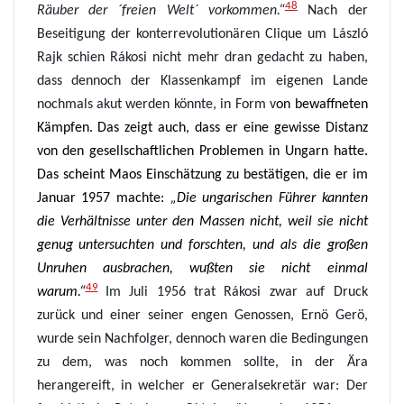
48
Räuber der ´freien Welt´ vorkommen.“
Nach der
Beseitigung der konterrevolutionären Clique um László
Rajk
schien Rákosi nicht mehr dran gedacht zu haben,
dass dennoch der Klassenkampf im eigenen Lande
nochmals
akut werden könnte, in Form v
on bewaffneten
Kämpfen.
Das zeigt auch, dass er eine gewisse Distanz
von den gesellschaftlichen Problemen in Ungarn hatte.
Das scheint Maos Einschätzung zu bestätigen, die er im
Januar 1957 machte:
„
Die ungarischen Führer kannten
die Verhältnisse unter den Massen nicht, weil sie nicht
genug untersuchten und forschten, und als die großen
Unruhen ausbrachen, wußten sie nicht einmal
49
warum.“
Im Juli 1956 trat
Rákosi
zwar auf Druck
zurück
und einer seiner engen Genossen, Ernö Gerö,
wurde sein Nachfolger
, dennoch waren die Bedingungen
zu dem, was noch kommen sollte, in der Ära
herangereift, in welcher er Generalsekretär war: Der