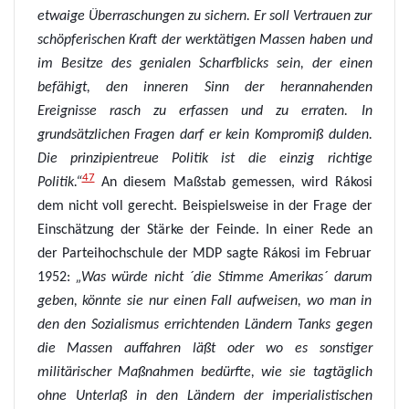
etwaige Überraschungen zu sichern. Er soll Vertrauen zur
schöpferischen Kraft der werktätigen Massen haben und
im Besitze des genialen Scharfblicks sein, der einen
befähigt, den inneren Sinn der herannahenden
Ereignisse rasch zu erfassen und zu erraten. In
grundsätzlichen Fragen darf er kein Kompromiß dulden.
Die prinzipientreue Politik ist die einzig richtige
47
Politik.“
An
diesem
Maßstab gemessen, wird Rákosi
dem
nicht voll gerecht.
Beispielsweise in der Frage der
Einschätzung der Stärke der Feinde.
In einer Rede an
der Parteihochschule der MDP sagte Rákosi im Februar
1952:
„Was würde nicht ´die Stimme Amerikas´ darum
geben, könnte sie nur einen Fall aufweisen, wo man in
den den Sozialismus errichtenden Ländern Tanks gegen
die Massen auffahren läßt oder wo es sonstiger
militärischer Maßnahmen bedürfte, wie sie tagtäglich
ohne Unterlaß in den Ländern der imperialistischen