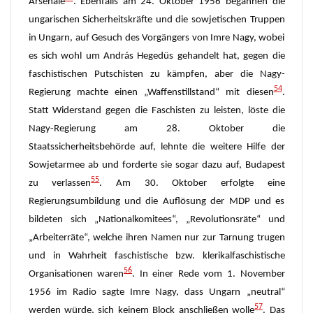
Arsenale
. Ebenfalls am 24. Oktober 1956 begannen die
ungarischen Sicherheitskräfte und die sowjetischen Truppen
in Ungarn, auf Gesuch des Vorgängers von Imre Nagy, wobei
es sich wohl um András Hegedüs gehandelt hat, gegen die
faschistischen Putschisten zu kämpfen, aber die Nagy-
54
Regierung machte einen „Waffenstillstand“ mit diesen
.
Statt Widerstand gegen die Faschisten zu leisten, löste die
Nagy-Regierung am 28. Oktober die
Staatssicherheitsbehörde auf, lehnte die weitere Hilfe der
Sowjetarmee ab und forderte sie sogar dazu auf, Budapest
55
zu verlassen
. Am 30. Oktober erfolgte eine
Regierungsumbildung und die Auflösung der MDP und es
bildeten sich „Nationalkomitees“, „Revolutionsräte“ und
„Arbeiterräte“, welche ihren Namen nur zur Tarnung trugen
und in Wahrheit faschistische bzw. klerikalfaschistische
56
Organisationen waren
. In einer Rede vom 1. November
1956 im Radio sagte Imre Nagy, dass Ungarn „neutral“
57
werden würde, sich keinem Block anschließen wolle
. Das