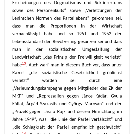
Erscheinungen des Dogmatismus und Sektierertums
sowie des Personenkults“
sowie „Verletzungen der
Leninschen Normen des Parteilebens“
gekommen sei,
dass man die Proportionen in der Wirtschaft
vernachlässigt habe und so 1951 und 1952 der
Lebensstandard der Bevölkerung gesunken sei und dass
man in der sozialistischen Umgestaltung der
Landwirtschaft „das Prinzip der Freiwilligkeit verletzt“
13
habe
.
Auch warf man in diesem Buch vor, dass unter
Rákosi „die sozialistische Gesetzlichkeit gröblichst
verletzt“ worden sei
durch eine
„Verleumdungskampagne gegen Mitglieder des ZK der
MKP“ und „Repressalien gegen János Kádár, Gyula
Kállai, Árpád Szakasits und György Marosán“ und der
„Prozeß gegen László Rajk und dessen Hinrichtung im
Jahre 1949“, was „die Linie der Partei verfälscht“ und
„die Schlagkraft der Partei empfindlich geschwächt“
14