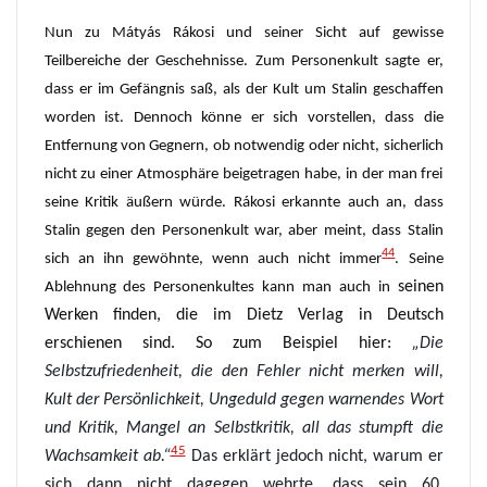
Nun zu Mátyás Rákosi und seiner Sicht auf gewisse
Teilbereiche der Geschehnisse. Zum Personenkult sagte er,
dass er im Gefängnis saß, als der Kult um Stalin geschaffen
worden ist. Dennoch könne er sich vorstellen, dass die
Entfernung von Gegnern, ob notwendig oder nicht, sicherlich
nicht zu einer Atmosphäre beigetragen habe, in der man frei
seine Kritik äußern würde. Rákosi erkannte auch an, dass
Stalin gegen den Personenkult war, aber meint, dass Stalin
44
sich an ihn gewöhnte, wenn auch nicht immer
. Seine
seinen
Ablehnung des Personenkultes kann man auch in
Werken finden, die im Dietz Verlag in Deutsch
erschienen sind. So zum Beispiel hier:
„
Die
Selbstzufriedenheit, die den Fehler nicht merken will,
Kult der Persönlichkeit, Ungeduld gegen warnendes Wort
und Kritik, Mangel an Selbstkritik, all das stumpft die
45
Wachsamkeit ab.“
Das erklärt jedoch nicht, warum er
sich dann nicht dagegen wehrte, dass sein 60.