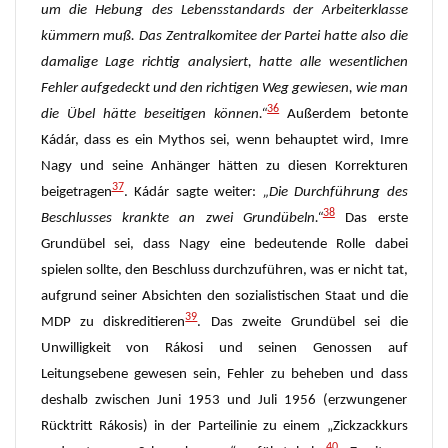
um die Hebung des Lebensstandards der Arbeiterklasse
kümmern muß. Das Zentralkomitee der Partei hatte also die
damalige Lage richtig analysiert, hatte alle wesentlichen
Fehler aufgedeckt und den richtigen Weg gewiesen, wie man
36
die Übel hätte beseitigen können.“
Außerdem betonte
Kádár, dass es ein Mythos sei, wenn behauptet wird, Imre
Nagy und seine Anhänger hätten zu diesen Korrekturen
37
beigetragen
. Kádár sagte weiter:
„Die Durchführung des
38
Beschlusses krankte an zwei Grundübeln.“
Das erste
Grundübel sei, dass Nagy eine bedeutende Rolle dabei
spielen sollte, den Beschluss durchzuführen, was er nicht tat,
aufgrund seiner Absichten den sozialistischen Staat und die
39
MDP zu diskreditieren
. Das zweite Grundübel sei die
Unwilligkeit von Rákosi und seinen Genossen auf
Leitungsebene gewesen sein, Fehler zu beheben und dass
deshalb zwischen Juni 1953 und Juli 1956 (erzwungener
Rücktritt Rákosis) in der Parteilinie zu einem „Zickzackkurs
40