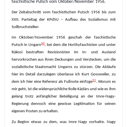
faschistische Putsch vom Oktober/November 1956.
Der Zeitabschnitt vom faschistischen Putsch 1956 bis zum
XXII. Parteitag der KPdSU – Aufbau des Sozialismus mit
Sollbruchstellen
Im Oktober/November 1956 geschah der faschistische
50
Putsch in Ungarn
, bei dem die Horthyfaschisten und unter
Rákosi bestraften Revisionisten im In- und Ausland
hervorkrochen aus ihren Deckungen und Verstecken, um die
sozialistische Staatsmacht Ungarns zu stürzen. Die Abläufe
hier im Detail darzulegen überlasse ich Kurt Gossweiler, zu
51
dem ich hier eine Referenz als Fußnote einfüge
. Worum es
mir geht, ist die widersprüchliche Rolle Kádárs und wie es ihm
gelang trotz anfänglicher Beteiligung an der Imre-Nagy-
Regierung dennoch eine gewisse Legitimation für seinen
eigenen Posten zu erhalten.
Zu Beginn etwas zu dem, was Imre Nagy vorhatte. Nagy