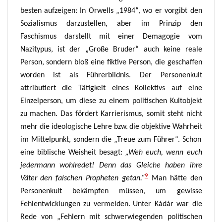
besten aufzeigen:
In
Orwells „1984“, wo er vorgibt den
Sozialismus darzustellen, aber im Prinzip den
Faschismus darstellt mit einer Demagogie vom
Nazitypus, ist der „Große Bruder“
a
uch keine reale
Person, sondern bloß eine fiktive Person, die geschaffen
worden ist
als Führerbildnis
.
Der Personenkult
attributiert die Tätigkeit eines Kollektivs auf eine
Einzelperson, um diese zu einem
politischen
Kultobjekt
zu machen.
Das fördert Karrierismus, somit steht nicht
mehr die ideologische Lehre
bzw.
die objektive Wahrheit
im Mittelpunkt, sondern die „Treue zum Führer“.
Schon
eine biblische Weisheit besagt:
„Weh euch, wenn euch
jedermann wohlredet! Denn das Gleiche haben ihre
9
Väter den falschen Propheten getan.“
Man hätte den
Personenkult bekämpfen müssen,
um gewisse
Fehlentwicklungen zu vermeiden
.
U
nter Kádár
war
die
Rede von „Fehlern mit schwerwiegenden politischen