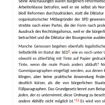
Seine Anschauungen waren bürgerlich-reformistisch
Arbeiterklasse betrafen, weil er sie selbst als N
bloß Reformen durchzudrücken, statt die Diktatur 
organisatorischer Mitbegründer der SPD gewesen i
strebte nach einer Partei, die der Form nach prole
Ausdruck des Rechtslegalismus, weil er die bürger
betrachtet und die Diktatur der Bourgeoisie ausblend
Manche Genossen begehen ebenfalls legalistische
9
Selbstkritik im Statut der SED
, wie es noch unter 
obwohl es zitierfähig mit Tinte auf Papier gedru
Tinte, wenn die reale Praxis anders abläuft? N
Gummiparagraphen eingefügt werden, aus denen k
klingen, aber keine praktische Anwendung finde
deutlich kürzer, als die von bürgerlichen Staa
Füllparagraphen. Das Grundgesetz kennt zum Beispi
jeden, der es unternimmt, diese Ordnung zu besei
11
andere Abhilfe nicht möglich ist.“
Es wird von vi