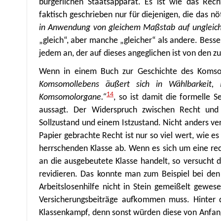
bürgerlichen Staatsapparat. Es ist wie das Rec
faktisch geschrieben nur für diejenigen, die das nöt
in Anwendung von gleichem Maßstab auf ungleich
„gleich“, aber manche „gleicher“ als andere. Bess
jedem an, der auf dieses angeglichen ist von den 
Wenn in einem Buch zur Geschichte des Komso
Komsomollebens äußert sich in Wählbarkeit, P
14
Komsomolorgane.“
, so ist damit die formelle 
aussagt. Der Widerspruch zwischen Recht und 
Sollzustand und einem Istzustand. Nicht anders ver
Papier gebrachte Recht ist nur so viel wert, wie e
herrschenden Klasse ab. Wenn es sich um eine rec
an die ausgebeutete Klasse handelt, so versucht 
revidieren. Das konnte man zum Beispiel bei de
Arbeitslosenhilfe nicht in Stein gemeißelt gewesen
Versicherungsbeiträge aufkommen muss. Hinter 
Klassenkampf, denn sonst würden diese von Anfang