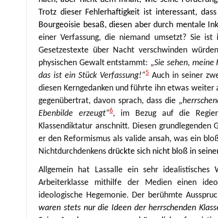
Trotz dieser Fehlerhaftigkeit ist interessant, da
Bourgeoisie besaß, diesen aber durch mentale In
einer Verfassung, die niemand umsetzt? Sie ist i
Gesetzestexte über Nacht verschwinden würden, 
physischen Gewalt entstammt: „
Sie sehen, meine 
5
das ist ein Stück Verfassung!“
Auch in seiner zwe
diesen Kerngedanken und führte ihn etwas weiter a
gegenübertrat, davon sprach, dass die „
herrschen
6
Ebenbilde erzeugt“
, im Bezug auf die Regie
Klassendiktatur anschnitt. Diesen grundlegenden 
er den Reformismus als valide ansah, was ein blo
Nichtdurchdenkens
drückte sich nicht bloß in sein
Allgemein hat Lassalle ein sehr idealistisches
Arbeiterklasse mithilfe der Medien einen ideo
ideologische Hegemonie. Der berühmte Ausspru
waren stets nur die Ideen der herrschenden Klass