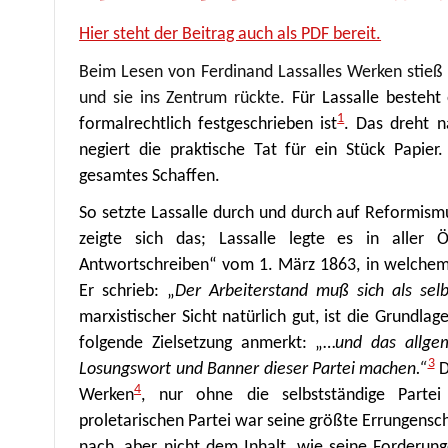
Hier steht der Beitrag auch als PDF bereit.
Beim Lesen von Ferdinand Lassalles Werken stieß m
und sie ins Zentrum rückte.
Für Lassalle besteht
1
formalrechtlich festgeschrieben ist
. Das dreht n
negiert die praktische Tat für ein Stück Papier
gesamtes Schaffen.
So setzte Lassalle durch und durch auf Reformism
zeigte sich das; Lassalle legte es in aller 
Antwortschreiben“ vom 1. März 1863, in welchem e
Er schrieb: „
Der Arbeiterstand muß sich als selbs
marxistischer Sicht natürlich gut, ist die Grundla
folgende Zielsetzung anmerkt: „…
und das allgem
3
Losungswort und Banner dieser Partei machen.“
D
4
Werken
, nur ohne die selbstständige Partei
proletarischen Partei war seine größte Errungensch
nach, aber nicht dem Inhalt, wie seine Forderung