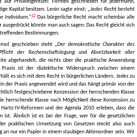
ht auf Privateigentum: Formell geschrieben für jedermann,
ige Kapital besitzen. Lenin sagte einst: „
Jedes Recht besteht
13
e Individuen.“
Das bürgerliche Recht macht scheinbar alle
er ausgedrückt könnte man auch sagen: Das Recht gleicht sich
zutreffenden Bestimmungen.
mol geschrieben steht „
Der demokratische Charakter des
flicht der Rechenschaftslegung und Absetzbarkeit aller
Seite abgehandelt, die nichts über die praktische Anwendung
Praxis ist der dialektische Widerspruch zwischen einem
hält es sich mit dem Recht in bürgerlichen Ländern. Jedes zu
s in der Praxis angewendet wird und das hängt primär von der
htlich festgeschriebene Konzession der herrschenden Klasse
die herrschende Klasse nach Möglichkeit diese Konzession zu
n Hartz-IV-Reformen und der Agenda 2010 erleben, dass die
 ist. Ähnlich ist es bei der Frage, wer für die gesetzlichen
der praktischen Umsetzung von Gesetzen steckt also auch
 an nur ein Papier in einem staubigen Aktenordner sein. Wir