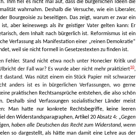
. Ihm fiel es nicht mal auf, dass die bürgerlichen Ideen die
ormalität wahrnahm. Deshalb die Versuche, wie ein Liberaler,
der Bourgeoisie zu beseitigen. Das zeigt, warum er zwar ein
st, aber keineswegs als ihr geistiger Vater gelten kann: Er
tarisch, dem Inhalt nach bürgerlich ist. Reformismus ist ein
liche Verfassung als Manifestation einer „reinen Demokratie“
et, weil sie nicht formell in Gesetzestexten zu finden ist.
n Fehler. Stand nicht etwa noch unter Honecker Kritik und
10
Ulbricht der Fall war? Es wurde aber nicht mehr praktiziert
,
ckt dastand. Was nützt einem ein Stück Papier mit schwarzer
icht anders ist es in bürgerlichen Verfassungen, wo gerne
eine pr
aktischen Rechtsansprüche entstehen, die also schön
n. Deshalb sind Verfassungen sozialistischer Länder meist
ten: Man hatte nur konkrete Rechtsbegriffe, keine leeren
el den Widerstandsparagraphen, Artikel 20 Absatz 4: „
Gegen
tigen, haben alle Deutschen das Recht zum Widerstand, wenn
elen so dargestellt, als hätte man damit eine Lehre aus der