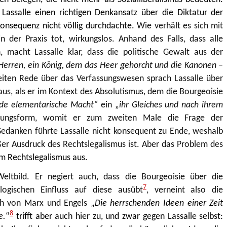
ss Lassalle einen richtigen Denkansatz über die Diktatur der
konsequenz nicht völlig durchdachte.
Wie verhält es sich mit
n der Praxis tot, wirkungslos. Anhand des Falls, dass alle
macht Lassalle klar, dass die politische Gewalt aus der
Herren, ein König, dem das Heer gehorcht und die Kanonen –
iten Rede über das Verfassungswesen sprach Lassalle über
us, als er im Kontext des Absolutismus, dem die Bourgeoisie
de elementarische Macht“
ein „
ihr Gleiches und nach ihrem
rungsform, womit er zum zweiten Male die Frage der
Gedanken führte Lassalle nicht konsequent zu Ende, weshalb
ßer Ausdruck des Rechtslegalismus ist. Aber das Problem des
em Rechtslegalismus aus.
 Weltbild. Er negiert auch, dass die Bourgeoisie über die
7
logischen Einfluss auf diese ausübt
, verneint also die
ch von Marx und Engels
„
Die herrschenden Ideen einer Zeit
8
e.
“
trifft aber auch hier zu, und zwar gegen Lassalle selbst: