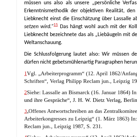
müssen uns also als unsere „persönliche Verfas
Erkenntnismethodik der objektiven Realität, de
Liebknecht einst die Einschätzung über Lassalle a
15
setzen wird.“
Das hängt wohl auch mit der Koll
Liebknecht bezeichnete das als „Liebäugeln mit d
Weltanschauung.
Die Schlussfolgerung lautet also:
Wir müssen de
dürfen nicht gebetsmühlenartig Paragraphen herun
1
Vgl. „Arbeiterprogramm“ (12. April 1862/Anfang
Schriften“, Verlag Philipp Reclam jun., Leipzig 1
2
Siehe: Lassalle an Bismarck (16. Januar 1864) I
und ihre Gespräche“, J. H. W. Dietz Verlag, Berlin
Offenes Antwortschreiben an das Zentralkomitee
3
„
Arbeiterkongresses zu Leipzig“ (1. März 1863) In:
Reclam jun., Leipzig 1987, S. 231.