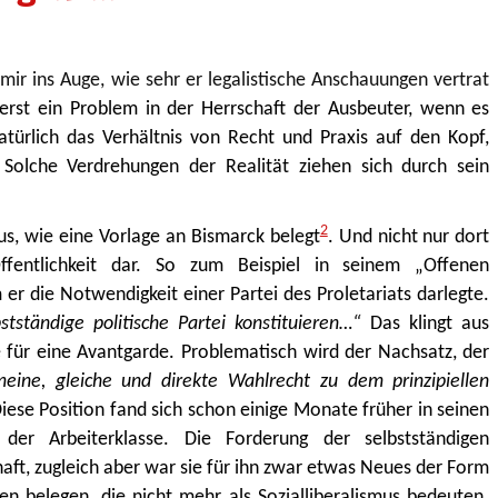
ir ins Auge, wie sehr er legalistische Anschauungen vertrat
 erst ein Problem in der Herrschaft der Ausbeuter, wenn es
atürlich das Verhältnis von Recht und Praxis auf den Kopf,
. Solche Verdrehungen der Realität ziehen sich durch sein
2
us, wie eine Vorlage an Bismarck belegt
. Und nicht nur dort
Öffentlichkeit dar. So zum Beispiel in seinem „Offenen
r die Notwendigkeit einer Partei des Proletariats darlegte.
tständige politische Partei konstituieren…“
Das klingt aus
ge für eine Avantgarde. Problematisch wird der Nachsatz, der
eine, gleiche und direkte Wahlrecht zu dem prinzipiellen
iese Position fand sich schon einige Monate früher in seinen
 der Arbeiterklasse. Die Forderung der selbstständigen
aft, zugleich aber war sie für ihn zwar etwas Neues der Form
en belegen, die nicht mehr als Sozialliberalismus bedeuten.