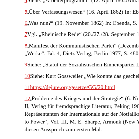
4
Siehe: „Arbeiterprogramm“ (12. April 1862/Anfa
Über Verfassungswesen“ (16. April 1862) In: Eb
5
„
Was nun?“ (19. November 1862) In: Ebenda, S.
6
„
7
Vgl. „Rheinische Rede“ (20./27./28. September 1
Manifest der Kommunistischen Partei“ (Dezembe
8
„
„Werke“, Bd. 4, Dietz Verlag, Berlin 1977, S. 480
9
Siehe: „Statut der Sozialistischen Einheitspartei 
10
Siehe: Kurt Gossweiler „Wie konnte das gesche
https://dejure.org/gesetze/GG/20.html
11
Probleme des Krieges und der Strategie“ (6. 
12
„
II, Verlag für fremdsprachige Literatur, Peking 
Repräsentanten der Internationale auf der Notfall
to Power“, Vol. III, M. E. Sharpe, Armonk (New 
diesen Ausspruch zum ersten Mal.