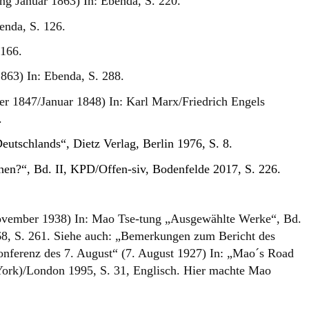
ng Januar 1863) In: Ebenda, S. 220.
enda, S. 126.
 166.
863) In: Ebenda, S. 288.
r 1847/Januar 1848) In: Karl Marx/Friedrich Engels
.
Deutschlands“, Dietz Verlag, Berlin 1976, S. 8.
hen?“, Bd. II, KPD/Offen-siv, Bodenfelde 2017, S. 226.
November 1938) In: Mao Tse-tung „Ausgewählte Werke“, Bd.
1968, S. 261. Siehe auch: „Bemerkungen zum Bericht des
konferenz des 7. August“ (7. August 1927) In: „Mao´s Road
York)/London 1995, S. 31, Englisch. Hier machte Mao