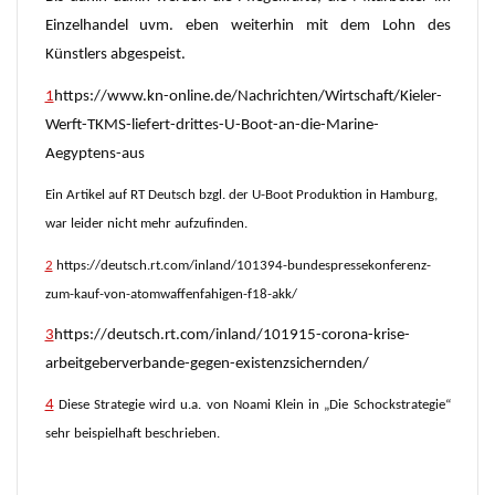
Einzelhandel uvm. eben weiterhin mit dem Lohn des
Künstlers abgespeist.
1
https://www.kn-online.de/Nachrichten/Wirtschaft/Kieler-
Werft-TKMS-liefert-drittes-U-Boot-an-die-Marine-
Aegyptens-aus
Ein Artikel auf RT Deutsch bzgl. der U-Boot Produktion in Hamburg,
war leider nicht mehr aufzufinden.
2
https://deutsch.rt.com/inland/101394-bundespressekonferenz-
zum-kauf-von-atomwaffenfahigen-f18-akk/
3
https://deutsch.rt.com/inland/101915-corona-krise-
arbeitgeberverbande-gegen-existenzsichernden/
4
Diese Strategie wird u.a. von Noami Klein in „Die Schockstrategie“
sehr beispielhaft beschrieben.