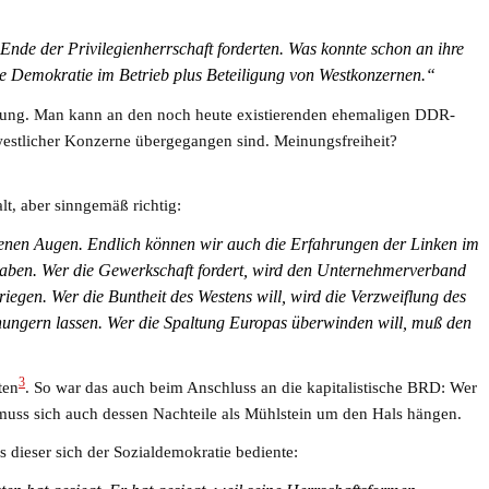
Ende der Privilegienherrschaft forderten. Was konnte schon an ihre
 die Demokratie im Betrieb plus Beteiligung von Westkonzernen.“
ierung. Man kann an den noch heute existierenden ehemaligen DDR-
 westlicher Konzerne übergegangen sind. Meinungsfreiheit?
lt, aber sinngemäß richtig:
fenen Augen. Endlich können wir auch die Erfahrungen der Linken im
g haben. Wer die Gewerkschaft fordert, wird den Unternehmerverband
riegen. Wer die Buntheit des Westens will, wird die Verzweiflung des
hungern lassen. Wer die Spaltung Europas überwinden will, muß den
3
ten
. So war das auch beim Anschluss an die kapitalistische BRD: Wer
 muss sich auch dessen Nachteile als Mühlstein um den Hals hängen.
 dieser sich der Sozialdemokratie bediente: