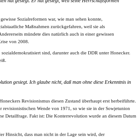
en hat gesiegt. Er hat gesiegt, weil seine Herrschaftsformen
gewisse Sozialreformen war, wie man sehen konnte,
ialstaatliche Maßnahmen zurückgefahren, weil sie als
ndererseits mündete dies natürlich auch in einer gewissen
Krise von 2008.
n sozialdemokratisiert sind, darunter auch die DDR unter Honecker.
iß.
tion gesiegt. Ich glaube nicht, daß man ohne diese Erkenntnis in
Honeckers Revisionismus diesen Zustand überhaupt erst herbeiführte.
r revisionistischen Wende von 1971, so wie sie in der Sowjetunion
ine Detailfrage. Fakt ist: Die Konterrevolution wurde an diesem Datum
er Hinsicht, dass man nicht in der Lage sein wird, der