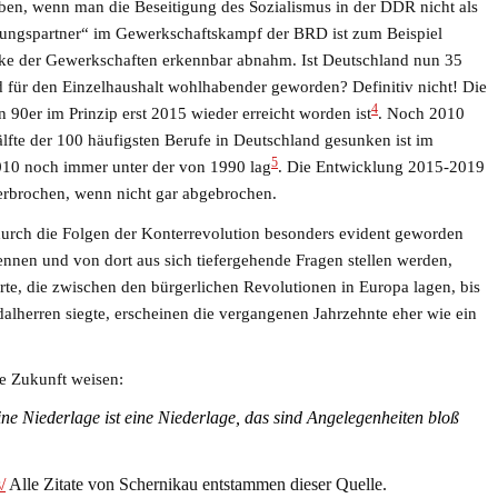
iben, wenn man die Beseitigung des Sozialismus in der DDR nicht als
dlungspartner“ im Gewerkschaftskampf der BRD ist zum Beispiel
rke der Gewerkschaften erkennbar abnahm. Ist Deutschland nun 35
 für den Einzelhaushalt wohlhabender geworden? Definitiv nicht! Die
4
 90er im Prinzip erst 2015 wieder erreicht worden ist
. Noch 2010
älfte der 100 häufigsten Berufe in Deutschland gesunken ist im
5
2010 noch immer unter der von 1990 lag
. Die Entwicklung 2015-2019
erbrochen, wenn nicht gar abgebrochen.
adurch die Folgen der Konterrevolution besonders evident geworden
ennen und von dort aus sich tiefergehende Fragen stellen werden,
rte, die zwischen den bürgerlichen Revolutionen in Europa lagen, bis
dalherren siegte, erscheinen die vergangenen Jahrzehnte eher wie ein
ie Zukunft weisen:
eine Niederlage ist eine Niederlage, das sind Angelegenheiten bloß
/
Alle Zitate von Schernikau entstammen dieser Quelle.