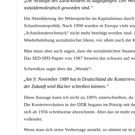
„
Die Strategie des Zurückrollens ist aufgegangen. Der West
sozialdemokratisch geworden sind.“
Die Abmilderung der Widersprüche im Kapitalismus durch 
Schaufensterpolitik. Nach 1990 wurden in Europa viele soz
„Schaufensterschmuck“ nicht mehr benötigt worden sind. A
Wiederbelebung sozialistischer Ideen, vor allem nach der 
Man muss aber auch sagen, dass die sozialistischen Staate
Das SED-SPD-Papier von 1987 beweist das schwarz auf we
Schernikau sagte über die „Wende“:
„
Am 9. November 1989 hat in Deutschland die Konterrevolu
der Zukunft wird Bücher schreiben können.“
Diese Aussage kann ich nicht zu 100% unterschreiben, da 
Die Konterrevolution in der DDR begann im Prinzip mit de
sich ab 1956 schrittweise abzeichnete. Aber das ist mehr e
vollendet.
Wenn man sich seine Vorhersage ansieht, so stimmt sie in d