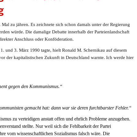
g
 Mal zu jähren. Es zeichnete sich schon damals unter der Regierung
rden würde. Die damalige Debatte innerhalb der Parteienlandschaft
irekter Anschluss oder Konföderation.
 1. und 3. März 1990 tagte, hielt Ronald M. Schernikau auf diesem
or der kapitalistischen Zukunft in Deutschland warnte. Ich werde hier
ument gegen den Kommunismus.“
mmunisten gemacht hat: dann war sie deren furchtbarster Fehler.“
mus zu verteidigen anstatt offen und ehrlich Probleme anzugehen.
verstand stellte. Nur weil sich die Fehlbarkeit der Partei
 Lehre vom wissenschaftlichen Sozialismus falsch wäre. Die