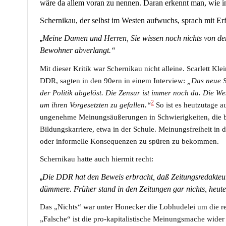
wäre da allem voran zu nennen. Daran erkennt man, wie inha
Schernikau, der selbst im Westen aufwuchs, sprach mit Er
„
Meine Damen und Herren, Sie wissen noch nichts von de
Bewohner abverlangt.“
Mit dieser Kritik war Schernikau nicht alleine. Scarlett Kle
DDR, sagten in den 90ern in einem Interview:
„Das neue S
der Politik abgelöst. Die Zensur ist immer noch da. Die Wes
2
um ihren Vorgesetzten zu gefallen.“
So ist es heutzutage au
ungenehme Meinungsäußerungen in Schwierigkeiten, die b
Bildungskarriere, etwa in der Schule. Meinungsfreiheit in 
oder informelle Konsequenzen zu spüren zu bekommen.
Schernikau hatte auch hiermit recht:
„
Die DDR hat den Beweis erbracht, daß Zeitungsredakteur
dümmere. Früher stand in den Zeitungen gar nichts, heute
Das „Nichts“ war unter Honecker die Lobhudelei um die rev
„Falsche“ ist die pro-kapitalistische Meinungsmache wider 