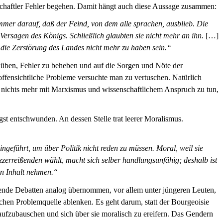
nschaftler Fehler begehen. Damit hängt auch diese Aussage zusammen:
mmer darauf, daß der Feind, von dem alle sprachen, ausblieb. Die
Versagen des Königs. Schließlich glaubten sie nicht mehr an ihn.
[…]
e die Zerstörung des Landes nicht mehr zu haben sein.“
zu üben, Fehler zu beheben und auf die Sorgen und Nöte der
fensichtliche Probleme versuchte man zu vertuschen. Natürlich
 nichts mehr mit Marxismus und wissenschaftlichem Anspruch zu tun,
ngst entschwunden. An dessen Stelle trat leerer Moralismus.
eingeführt, um über Politik nicht reden zu müssen. Moral, weil sie
zerreißenden wählt, macht sich selber handlungsunfähig; deshalb ist
nen Inhalt nehmen.“
ende Debatten analog übernommen, vor allem unter jüngeren Leuten,
lichen Problemquelle ablenken. Es geht darum, statt der Bourgeoisie
fzubauschen und sich über sie moralisch zu ereifern. Das Gendern