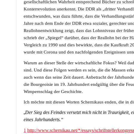
gesellschaftlichen Wahrheit entsprechend Bücher zu schre
Konterrevolution anerkennt. Die DDR als „dritter Verhan
entschwunden, was dazu führte, dass die Verhandlungsstä
Jahre nach dem Ende der DDR etwa sozialer, gerechter und
Reallohnentwicklung zeigt, dass das Lohnniveau der frühen
schrieb der „Spiegel“ darüber, dass der Reallohn bei der H
Vergleich zu 1990 und dies bewirkte, dass die Kaufkraft 
wurde mit Corona und den nachfolgenden Ereignissen unt
Warum an dieser Stelle der wirtschaftliche Fokus? Weil d
sind. Und diese Folgen werden es sein, die die Massen erk
auch wenn das seine Zeit dauert. Anbetracht der Jahrhunde
die Bourgeoisie im 19. Jahrhundert endgültig über die Feu
Wimpernschlag der Geschichte.
Ich möchte mit diesen Worten Schernikaus enden, die in d
„
Der Sieg des Feindes versetzt mich nicht in Traurigkeit, 
eines Jahrhunderts.“
1
http://www.schernikau.net/*/essays/schriftstellerkongress