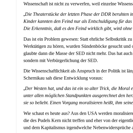
Wissenschaft ist nicht zu verwerfen, weil einzelne Wisse
„
Die Theaterstücke der letzten Phase der DDR beruhten i
Kinder kannten den Feind nur als Entschuldigung für das 
Die Erkenntnis, daß es den Feind wirklich gibt, wird ohn
Das ist ein Problem gewesen: Statt ehrliche Selbstkritik 
Werktätigen zu hören, wurden Sündenböcke gesucht und of
glaubte dann die Masse der SED nicht mehr. Das hat auch
sondern mit Verbürgerlichung der SED.
Die Wissenschaftlichkeit als Anspruch in der Politik ist lä
Schernikau sah diese Entwicklung voraus:
„
Der Westen hat, und das ist ein so alter Trick, die Moral 
unter allen möglichen Standpunkten ausgerechnet den herz
sie so beliebt. Einen Vorgang moralisieren heißt, ihm sei
Wie schaut es heute aus? Aus den USA werden moralisier
die des Pudels Kern nicht treffen und eher von der eigent
und dem Kapitalismus irgendwelche Nebenwidersprüche au