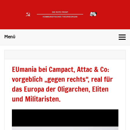
DIE
ROTE
Kommunistisches Theorieorgan
FRONT
Menü
EUmania bei Campact, Attac & Co:
vorgeblich „gegen rechts“, real für
das Europa der Oligarchen, Eliten
und Militaristen.