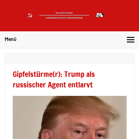
DIE
ROTE
Kommunistisches Theorieorgan
FRONT
Menü
Gipfelstürme(r): Trump als
russischer Agent entlarvt