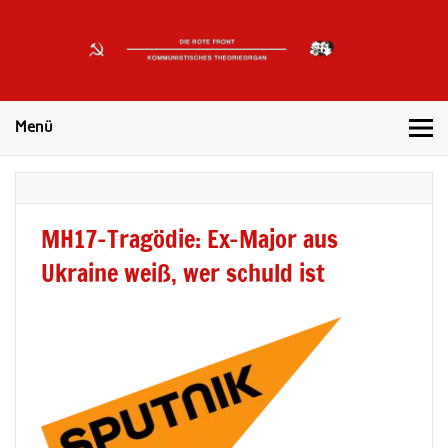
DIE
ROTE
Kommunistisches Theorieorgan
FRONT
Menü
MH17-Tragödie: Ex-Major aus
Ukraine weiß, wer schuld ist