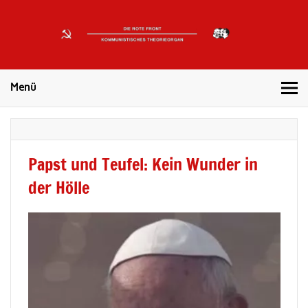
DIE
ROTE
Kommunistisches Theorieorgan
FRONT
Menü
Papst und Teufel: Kein Wunder in
der Hölle