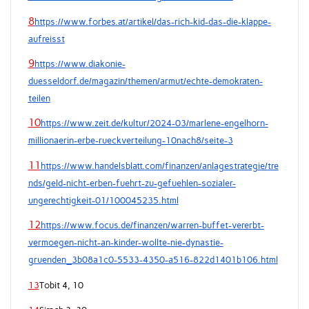
8
https://www.forbes.at/artikel/das-rich-kid-das-die-klappe-
aufreisst
9
https://www.diakonie-
duesseldorf.de/magazin/themen/armut/echte-demokraten-
teilen
10
https://www.zeit.de/kultur/2024-03/marlene-engelhorn-
millionaerin-erbe-rueckverteilung-10nach8/seite-3
11
https://www.handelsblatt.com/finanzen/anlagestrategie/tre
nds/geld-nicht-erben-fuehrt-zu-gefuehlen-sozialer-
ungerechtigkeit-01/100045235.html
12
https://www.focus.de/finanzen/warren-buffet-vererbt-
vermoegen-nicht-an-kinder-wollte-nie-dynastie-
gruenden_3b08a1c0-5533-4350-a516-822d1401b106.html
13
Tobit 4, 10