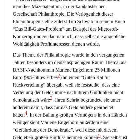
man dies Mäzenatentum, in der kapitalistischen
Gesellschaft Philanthropie. Die Verlogenheit dieser
Philanthropen stellte zuletzt Tim Schwab in seinem Buch
“Das Bill-Gates-Problem” am Beispiel des Microsoft-
Konzerngründers dar, nämlich, dass selbst die angebliche
Wohltätigkeit Profitinteressen dienen würde.
Das Thema der Philanthropie wurde in den vergangenen
Jahren besonders im deutschsprachigen Raum Thema, als
BASF-Nachkommin Marlene Engelhorn 25 Millionen
2
Euro (90% ihres Erbes
) an einen “Guten Rat für
Rückverteilung” übergab, weil sie feststellte, dass eine
Verteilung der Geldsumme nach ihrem Gutdünken nicht
3
demokratisch wäre
. Ihren Schritt begründete sie unter
anderem damit, dass für das Geld andere gearbeitet
4
hätten
. In der Ballung großen Vermögens in den Händen
weniger sieht Marlene Engelhorn außerdem eine
“Gefährdung der Demokratie”, weil diese mit diesem
5
Geld eben großen Einfluss nehmen können
. Sie selbst ist