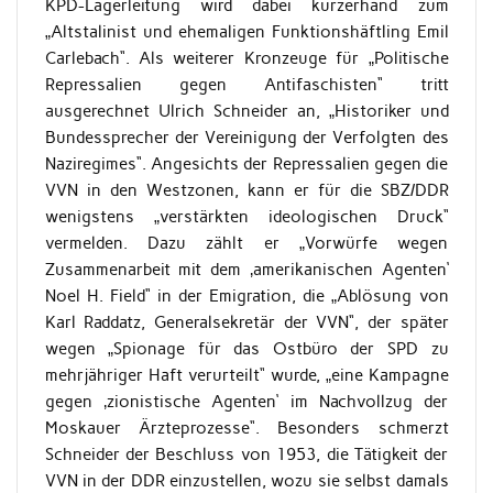
KPD-Lagerleitung wird dabei kurzerhand zum
„Altstalinist und ehemaligen Funktionshäftling Emil
Carlebach“. Als weiterer Kronzeuge für „Politische
Repressalien gegen Antifaschisten“ tritt
ausgerechnet Ulrich Schneider an, „Historiker und
Bundessprecher der Vereinigung der Verfolgten des
Naziregimes“. Angesichts der Repressalien gegen die
VVN in den Westzonen, kann er für die SBZ/DDR
wenigstens „verstärkten ideologischen Druck“
vermelden. Dazu zählt er „Vorwürfe wegen
Zusammenarbeit mit dem ‚amerikanischen Agenten‘
Noel H. Field“ in der Emigration, die „Ablösung von
Karl Raddatz, Generalsekretär der VVN“, der später
wegen „Spionage für das Ostbüro der SPD zu
mehrjähriger Haft verurteilt“ wurde, „eine Kampagne
gegen ‚zionistische Agenten‘ im Nachvollzug der
Moskauer Ärzteprozesse“. Besonders schmerzt
Schneider der Beschluss von 1953, die Tätigkeit der
VVN in der DDR einzustellen, wozu sie selbst damals