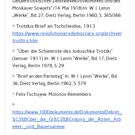
Gesamtrussischen Zentralexekutivkomitees und des
Moskauer Sowjets“ (14. Mai 1918) In: W. I. Lenin
„Werke“, Bd. 27, Dietz Verlag, Berlin 1960, S. 365/366
Trotzkis Brief an Tschcheidse, 1913
⁴:
https://www.revolutionarydemocracy.org/archive/
trotltrs.htm
: “Über die Schamröte des Juduschka Trotzki”
⁵
(Januar 1911) In:
W. I. Lenin “Werke”, Bd. 17, Dietz
Verlag, Berlin 1978, S. 29.
⁶: “Brief an den Parteitag” In: W. I. Lenin “Werke”, Bd.
36, Dietz Verlag, Berlin 1962, S. 579
⁷: Felix Tschujew: Molotov Remembers
⁸:
https://www.1000dokumente.de/Dokumente/Dekret_
%C3%BCber_die_Gr%C3%BCndung_der_Roten_Arb
eiter-_und_Bauernarmee