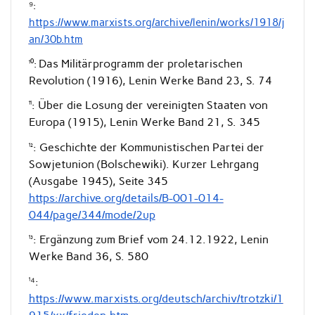
⁹:
https://www.marxists.org/archive/lenin/works/1918/j
an/30b.htm
Das Militärprogramm der proletarischen
¹⁰:
Revolution (1916), Lenin Werke Band 23, S. 74
¹¹: Über die Losung der vereinigten Staaten von
Europa (1915), Lenin Werke Band 21, S. 345
¹²: Geschichte der Kommunistischen Partei der
Sowjetunion (Bolschewiki). Kurzer Lehrgang
(Ausgabe 1945), Seite 345
https://archive.org/details/B-001-014-
044/page/344/mode/2up
¹³: Ergänzung zum Brief vom 24.12.1922, Lenin
Werke Band 36, S. 580
¹⁴:
https://www.marxists.org/deutsch/archiv/trotzki/1