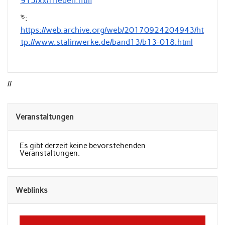
915/xx/frieden.htm
¹⁵:
https://web.archive.org/web/20170924204943/ht
tp://www.stalinwerke.de/band13/b13-018.html
//
Veranstaltungen
Es gibt derzeit keine bevorstehenden
Veranstaltungen.
Weblinks