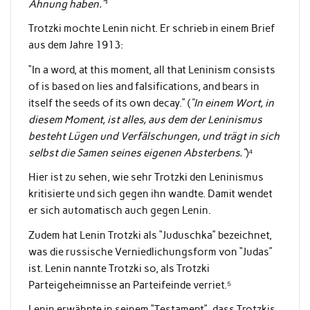
Ahnung haben.”
³
Trotzki mochte Lenin nicht. Er schrieb in einem Brief
aus dem Jahre 1913:
“In a word, at this moment, all that Leninism consists
of is based on lies and falsifications, and bears in
itself the seeds of its own decay.” (
“In einem Wort, in
diesem Moment, ist alles, aus dem der Leninismus
besteht Lügen und Verfälschungen, und trägt in sich
selbst die Samen seines eigenen Absterbens.”
)⁴
Hier ist zu sehen, wie sehr Trotzki den Leninismus
kritisierte und sich gegen ihn wandte. Damit wendet
er sich automatisch auch gegen Lenin.
Zudem hat Lenin Trotzki als “Juduschka” bezeichnet,
was die russische Verniedlichungsform von “Judas”
ist. Lenin nannte Trotzki so, als Trotzki
Parteigeheimnisse an Parteifeinde verriet.⁵
Lenin erwähnte in seinem “Testament”, dass Trotzkis