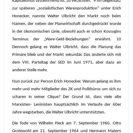
Kapitalismus systemfremd ist, zu verzichten.“ 9 Im Gegensatz
zur späteren „sozialistischen Warenproduktion“ unter Erich
Honecker, nannte Walter Ulbricht den Markt noch beim
Namen, der neben der Planwirtschaft durchgedrückt wurde
in der ökonomischen Linie, obwohl auch er schon Kossygins
Terminus der „Ware-Geld-Beziehungen“ erwähnt. 10
Dennoch gelang es Walter Ulbricht, dass die Planung das
Primäre blieb und der Markt sekundär. Das änderte sich mit
dem VIII. Parteitag der SED im Juni 1971, aber dazu an
anderer Stelle mehr.
Nun zurück zur Person Erich Honecker. Warum gelang es ihm
mehr und mehr Mitglieder des ZK und Politbüros um sich zu
scharen in seiner Clique? Der Grund ist, dass viele alte
Marxisten- Leninisten hauptsächlich im Verlaufe der 60er
Jahre wegstarben, die Walter Ulbricht unterstützten.
Die Tode von Wilhelm Pieck am 7. September 1960, Otto
Grotewohl am 21. September 1964 und Hermann Matern