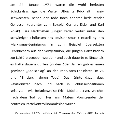
am 24. Januar 1971 waren die wohl herbsten
Schicksalsschläge, die Walter Ulbrichts Rückhalt massiv
schwächten, neben der Tode noch anderer bedeutender
Genossen (darunter zum Beispiel Gerhart Eisler und Karl
Polak). Das Nachziehen junger Kader verlief unter den
schwierigen Einflüssen des Revisionismus (Entstellung des
Marxismus-Leninismus in zum Beispiel übersetzten
Lehrbüchern aus der Sowjetunion, die jungen Parteikadern
zur Lektüre gegeben wurden) und auch dauerte es länger als
es hätte dauern dürfen (in den 60er Jahren gab es einen
gewissen „Kahlschlag“ an den Marxisten-Leninisten im ZK
und PB durch deren Tode). Das führte dazu, dass
Revisionisten nach und nach in Schlüsselpositionen
gelangten, wie beispielsweise Erich Mückenberger, welcher
nach dem Tod von Hermann Matern Vorsitzender der
Zentralen Parteikontrollkommission wurde.
Im Dezember 1970, auf der 14. Tagung des ZK der SED, brach