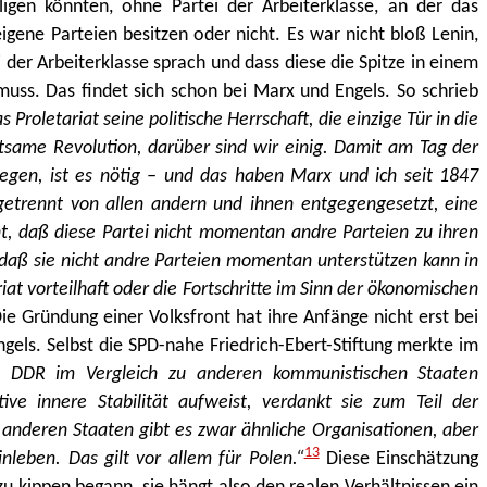
ligen könnten, ohne Partei der Arbeiterklasse, an der das
igene Parteien besitzen oder nicht. Es war nicht bloß Lenin,
der Arbeiterklasse sprach und dass diese die Spitze in einem
muss. Das findet sich schon bei Marx und Engels. So schrieb
 Proletariat seine politische Herrschaft, die einzige Tür in die
tsame Revolution, darüber sind wir einig. Damit am Tag der
siegen, ist es nötig – und das haben Marx und ich seit 1847
 getrennt von allen andern und ihnen entgegengesetzt, eine
ht, daß diese Partei nicht momentan andre Parteien zu ihren
daß sie nicht andre Parteien momentan unterstützen kann in
t vorteilhaft oder die Fortschritte im Sinn der ökonomischen
ie Gründung einer Volksfront hat ihre Anfänge nicht erst bei
gels. Selbst die SPD-nahe Friedrich-Ebert-Stiftung merkte im
 DDR im Vergleich zu anderen kommunistischen Staaten
ive innere Stabilität aufweist, verdankt sie zum Teil der
n anderen Staaten gibt es zwar ähnliche Organisationen, aber
13
nleben. Das gilt vor allem für Polen.“
Diese Einschätzung