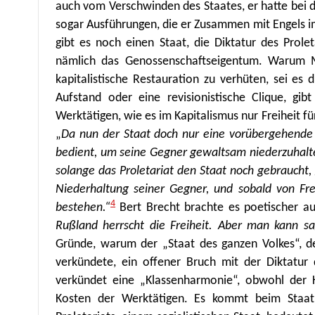
auch vom Verschwinden des Staates, er hatte bei
sogar Ausführungen, die er Zusammen mit Engels 
gibt es noch einen Staat, die Diktatur des Prolet
nämlich das Genossenschaftseigentum. Warum Mar
kapitalistische Restauration zu verhüten, sei e
Aufstand oder eine revisionistische Clique, gib
Werktätigen, wie es im Kapitalismus nur Freiheit fü
„
Da nun der Staat doch nur eine vorübergehende E
bedient, um seine Gegner gewaltsam niederzuhalten
solange das Proletariat den Staat noch gebraucht, 
Niederhaltung seiner Gegner, und sobald von Frei
4
bestehen.“
Bert Brecht brachte es poetischer au
Rußland herrscht die Freiheit. Aber man kann sa
Gründe, warum der „Staat des ganzen Volkes“, d
verkündete, ein offener Bruch mit der Diktatur 
verkündet eine „Klassenharmonie“, obwohl der K
Kosten der Werktätigen. Es kommt beim Staat 