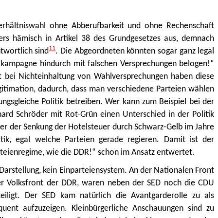
erhältniswahl ohne Abberufbarkeit und ohne Rechenschaft
rs hämisch in Artikel 38 des Grundgesetzes aus, demnach
11
wortlich sind
. Die Abgeordneten könnten sogar ganz legal
kampagne hindurch mit falschen Versprechungen belogen!“
it bei Nichteinhaltung von Wahlversprechungen haben diese
egitimation, dadurch, dass man verschiedene Parteien wählen
ungsgleiche Politik betreiben. Wer kann zum Beispiel bei der
rd Schröder mit Rot-Grün einen Unterschied in der Politik
er der Senkung der Hotelsteuer durch Schwarz-Gelb im Jahre
itik, egal welche Parteien gerade regieren.
Damit ist der
rteienregime, wie die DDR!“ schon im Ansatz entwertet.
 Darstellung, kein Einparteiensystem. An der Nationalen Front
r Volksfront der DDR, waren neben der SED noch die CDU
iligt. Der SED kam natürlich die Avantgarderolle zu als
uent aufzuzeigen. Kleinbürgerliche Anschauungen sind zu