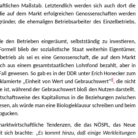
haftlichen Maßstab. Letztendlich werden sich auch dort die
 die auf dem Markt erfolgreichen Genossenschaften werden
ründer, die ehemaligen Betriebsarbeiter des Einzelbetriebs,
den Betrieben eingeräumt, selbstständig zu investieren,
rmell blieb der sozialistische Staat weiterhin Eigentümer,
lbetrieb als sei es eine Genossenschaft, die auf dem Markt
och aus einem gesamtstaatlichen Lohnfond bezahlt, aber in
Fall gewesen. So gab es in der DDR unter Erich Honecker zum
8
klamierte „Einheit von Wert und Gebrauchswert“
, die nicht
ie ist, während der Gebrauchswert bloß den Nutzen darstellt.
tschaftsweise des Kapitalismus in die Beziehungen zwischen
esen, als würde man eine Biologieklausur schreiben und beim
abgucken.
marktwirtschaftliche Tendenzen, die das NÖSPL, das Neue
t sich brachte:
„
Es kommt hinzu, daß einige Werkleitungen