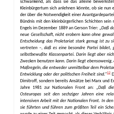
schwankend, als dass sie das alleine bewerkstel
Kleinbürgertum sich anlehnen könnte, ob sie nun e
der über die Notwendigkeit einer Avantgardepartei 
Bündnis mit den kleinbürgerlichen Schichten sein 
Engels im Dezember 1889 an Gerson Trier: „
Daß das
neue Gesellschaft, nicht erobern kann ohne gewal
Entscheidung das Proletariat stark genug ist zu 
vertreten –,
daß es eine besondre Partei bildet,
selbstbewußte Klassenpartei. Darin liegt aber nic
Zwecken benutzen kann. Darin liegt ebensowenig, 
Maßregeln, die entweder unmittelbar dem Proletaria
12
Entwicklung oder der politischen Freiheit sind.“
D
Dimitroff, sondern bereits Ansätze bei Marx und En
Jahre 1981 zur Nationalen Front an: „
Daß die
Osteuropas seit den sechziger Jahren eine relat
intensiven Arbeit mit der Nationalen Front. In de
sie führten und führen zum größten Teil ein Schei