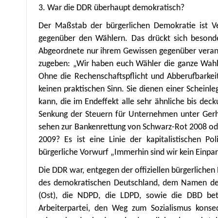
3. War die DDR überhaupt demokratisch?
Der Maßstab der bürgerlichen Demokratie ist V
gegenüber den Wählern. Das drückt sich besonde
Abgeordnete nur ihrem Gewissen gegenüber verant
zugeben: „Wir haben euch Wähler die ganze Wahl
Ohne die Rechenschaftspflicht und Abberufbarke
keinen praktischen Sinn. Sie dienen einer Scheinl
kann, die im Endeffekt alle sehr ähnliche bis deck
Senkung der Steuern für Unternehmen unter Gerha
sehen zur Bankenrettung von Schwarz-Rot 2008 od
2009? Es ist eine Linie der kapitalistischen Pol
bürgerliche Vorwurf „Immerhin sind wir kein Einpa
Die DDR war, entgegen der offiziellen bürgerlichen
des demokratischen Deutschland, dem Namen de
(Ost), die NDPD, die LDPD, sowie die DBD bete
Arbeiterpartei, den Weg zum Sozialismus konseq