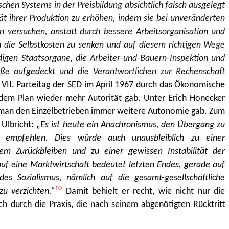
hen Systems in der Preisbildung absichtlich falsch ausgelegt
tät ihrer Produktion zu erhöhen, indem sie bei unveränderten
n versuchen, anstatt durch bessere Arbeitsorganisation und
en die Selbstkosten zu senken und auf diesem richtigen Wege
ndigen Staatsorgane, die Arbeiter-und-Bauern-Inspektion und
ße aufgedeckt und die Verantwortlichen zur Rechenschaft
VII. Parteitag der SED im April 1967 durch das Ökonomische
 dem Plan wieder mehr Autorität gab. Unter Erich Honecker
 man den Einzelbetrieben immer weitere Autonomie gab. Zum
Ulbricht: „
Es ist heute ein Anachronismus, den Übergang zu
u empfehlen. Dies würde auch unausbleiblich zu einer
m Zurückbleiben und zu einer gewissen Instabilität der
auf eine Marktwirtschaft bedeutet letzten Endes, gerade auf
es Sozialismus, nämlich auf die gesamt-gesellschaftliche
10
u verzichten.“
Damit behielt er recht, wie nicht nur die
ch durch die Praxis, die nach seinem abgenötigten Rücktritt