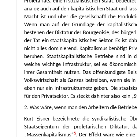
Proletariats, einem sozialistischen Staat, bedeute
analog auch auf den kapitalistischen Staat und las
Macht ist und über die gesellschaftliche Produkt
Wenn man auf der Grundlage der kapitalistisch
bestehen der Diktatur der Bourgeoisie, des bürgerli
der Tat ein staatskapitalistischer Sektor. Es ist d
nicht alles dominierend. Kapitalismus benötigt Pr
beruhen. Staatskapitalistische Betriebe sind in
welche wichtige Infrastruktur, sei es ökonomisc
ihrer Gesamtheit nutzen. Das offenkundigste Beispi
Volkswirtschaft als Ganzes betreiben, wenn sie i
eben nur ein Infrastrukturnetz geben. Die staatsk
für den Privatsektor. Es steckt dahinter also kein 
2. Was wäre, wenn man den Arbeitern die Betriebe
Kurt Eisner bezeichnete die syndikalistische Ü
Staatseigentum der proletarischen Diktatur, 
6
„Massenkapitalismus“
. Der Effekt wäre wie eine 