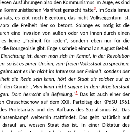
 diesen Ausführungen also den Kommunismus im Auge, es sind
3
im Kommunistischen Manifest gemacht hatte
. Im Sozialismus
ariats, es gibt noch Eigentum, das nicht Volkseigentum ist,
x die Freiheit hier so betont: Solange es nötig ist die
s durch eine Invasion von außen oder von innen durch einen
t es keine „Freiheit für jeden“, sondern eben nur für die
r die Bourgeoisie gibt. Engels schrieb einmal an August Bebel:
inrichtung ist, deren man sich im Kampf, in der Revolution
, so ist es purer Unsinn, vom freien Volksstaat zu sprechen:
gebraucht es ihn nicht im Interesse der Freiheit, sondern der
heit die Rede sein kann, hört der Staat als solcher auf zu
f den Grund: „
Man kann nicht sagen: In dem Arbeiterstaat
5
gen: Dort herrscht die Befreiung.“
Das ist auch einer der
en Chruschtschow auf dem XXII. Parteitag der KPdSU 1961
des Proletariats und des Aufbaus des Sozialismus ist. Das
lassenkampf weiterhin stattfindet. Das geht natürlich auf
darauf an, wessen Staat das ist. In einer Diktatur des