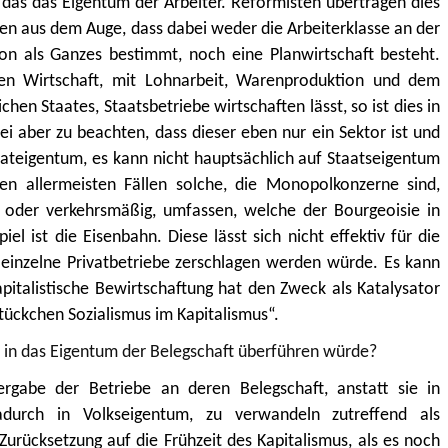
t das das Eigentum der Arbeiter. Reformisten übertragen dies
sen aus dem Auge, dass dabei weder die Arbeiterklasse an der
ion als Ganzes bestimmt, noch eine Planwirtschaft besteht.
en Wirtschaft, mit Lohnarbeit, Warenproduktion und dem
chen Staates, Staatsbetriebe wirtschaften lässt, so ist dies in
abei aber zu beachten, dass dieser eben nur ein Sektor ist und
ivateigentum, es kann nicht hauptsächlich auf Staatseigentum
 den allermeisten Fällen solche, die Monopolkonzerne sind,
h oder verkehrsmäßig, umfassen, welche der Bourgeoisie in
el ist die Eisenbahn. Diese lässt sich nicht effektiv für die
n einzelne Privatbetriebe zerschlagen werden würde. Es kann
apitalistische Bewirtschaftung hat den Zweck als Katalysator
„Stückchen Sozialismus im Kapitalismus“.
 in das Eigentum der Belegschaft überführen würde?
bergabe der Betriebe an deren Belegschaft, anstatt sie in
dadurch in Volkseigentum, zu verwandeln zutreffend als
Zurücksetzung auf die Frühzeit des Kapitalismus, als es noch