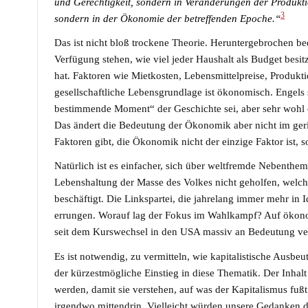
und Gerechtigkeit, sondern in Veränderungen der Produktio
3
sondern in der Ökonomie der betreffenden Epoche.“
Das ist nicht bloß trockene Theorie. Heruntergebrochen be
Verfügung stehen, wie viel jeder Haushalt als Budget besitz
hat. Faktoren wie Mietkosten, Lebensmittelpreise, Produkti
gesellschaftliche Lebensgrundlage ist ökonomisch. Engels
bestimmende Moment“ der Geschichte sei, aber sehr wohl 
Das ändert die Bedeutung der Ökonomik aber nicht im gerin
Faktoren gibt, die Ökonomik nicht der einzige Faktor ist,
Natürlich ist es einfacher, sich über weltfremde Nebenth
Lebenshaltung der Masse des Volkes nicht geholfen, welch
beschäftigt. Die Linkspartei, die jahrelang immer mehr in I
errungen. Worauf lag der Fokus im Wahlkampf? Auf ökon
seit dem Kurswechsel in den USA massiv an Bedeutung ve
Es ist notwendig, zu vermitteln, wie kapitalistische Ausbe
der kürzestmögliche Einstieg in diese Thematik. Der Inhalt
werden, damit sie verstehen, auf was der Kapitalismus fuß
irgendwo mittendrin. Vielleicht würden unsere Gedanken d