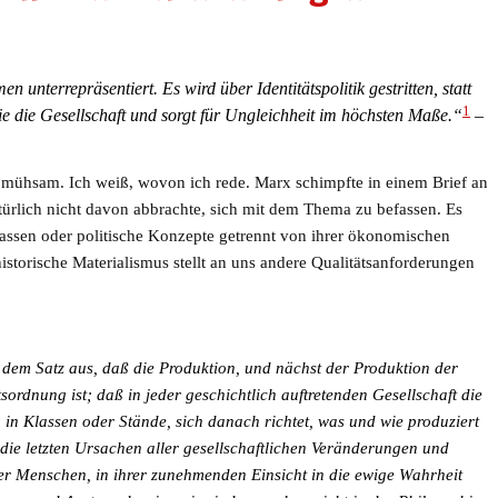
unterrepräsentiert. Es wird über Identitätspolitik gestritten, statt
1
sie die Gesellschaft und sorgt für Ungleichheit im höchsten Maße.“
–
t mühsam. Ich weiß, wovon ich rede. Marx schimpfte in einem Brief an
türlich nicht davon abbrachte, sich mit dem Thema zu befassen. Es
efassen oder politische Konzepte getrennt von ihrer ökonomischen
istorische Materialismus stellt an uns andere Qualitätsanforderungen
 dem Satz aus, daß die Produktion, und nächst der Produktion der
sordnung ist; daß in jeder geschi
chtl
i
c
h auftretenden Gesellschaft die
g in Klassen oder Stände, sich danach richtet, was und wie produziert
die letzten Ursachen aller gesellschaftlichen Veränderungen und
er Menschen, in ihrer zunehmenden Einsicht in die ewige Wahrheit