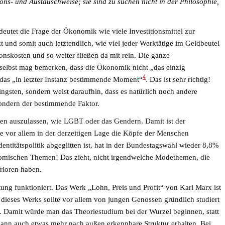
ns- und Austauschweise; sie sind zu suchen nicht in der Philosophie,
deutet die Frage der Ökonomik wie viele Investitionsmittel zur
t und somit auch letztendlich, wie viel jeder Werktätige im Geldbeutel
onskosten und so weiter fließen da mit rein. Die ganze
 selbst mag bemerken, dass die Ökonomik nicht „das einzig
4
das „in letzter Instanz bestimmende Moment“
. Das ist sehr richtig!
gsten, sondern weist daraufhin, dass es natürlich noch andere
 sondern der bestimmende Faktor.
emen auszulassen, wie LGBT oder das Gendern. Damit ist der
e vor allem in der derzeitigen Lage die Köpfe der Menschen
dentitätspolitik abgeglitten ist, hat in der Bundestagswahl wieder 8,8%
omischen Themen! Das zieht, nicht irgendwelche Modethemen, die
rloren haben.
utung funktioniert. Das Werk „Lohn, Preis und Profit“ von Karl Marx ist
 dieses Werks sollte vor allem von jungen Genossen gründlich studiert
t. Damit würde man das Theoriestudium bei der Wurzel beginnen, statt
ann auch etwas mehr nach außen erkennbare Struktur erhalten. Bei