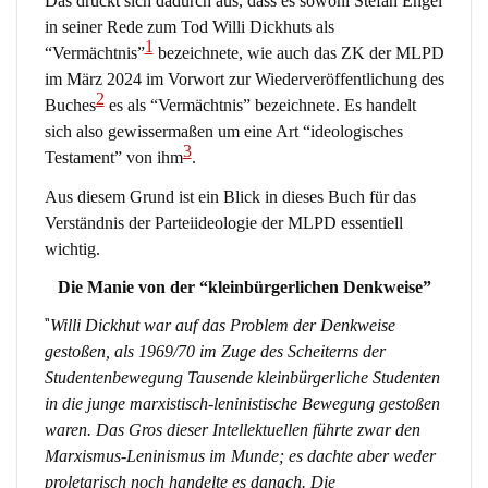
Das drückt sich dadurch aus, dass es sowohl Stefan Engel
in seiner Rede zum Tod Willi Dickhuts als
1
“Vermächtnis”
bezeichnete, wie auch das ZK der MLPD
im März 2024 im Vorwort zur Wiederveröffentlichung des
2
Buches
es als “Vermächtnis” bezeichnete. Es handelt
sich also gewissermaßen um eine Art “ideologisches
3
Testament” von ihm
.
Aus diesem Grund ist ein Blick in dieses Buch für das
Verständnis der Parteiideologie der MLPD essentiell
wichtig.
Die Manie von der “kleinbürgerlichen Denkweise”
“
Willi Dickhut war auf das Problem der Denkweise
gestoßen, als 1969/70 im Zuge des Scheiterns der
Studentenbewegung Tausende kleinbürgerliche Studenten
in die junge marxistisch-leninistische Bewegung gestoßen
waren. Das Gros dieser Intellektuellen führte zwar den
Marxismus-Leninismus im Munde; es dachte aber weder
proletarisch noch handelte es danach. Die