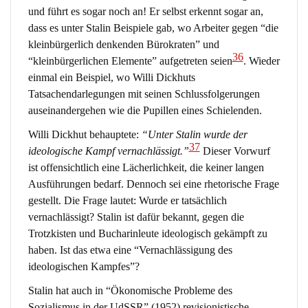
und führt es sogar noch an! Er selbst erkennt sogar an,
dass es unter Stalin Beispiele gab, wo Arbeiter gegen “die
kleinbürgerlich denkenden Bürokraten” und
36
“kleinbürgerlichen Elemente” aufgetreten seien
. Wieder
einmal ein Beispiel, wo Willi Dickhuts
Tatsachendarlegungen mit seinen Schlussfolgerungen
auseinandergehen wie die Pupillen eines Schielenden.
Willi Dickhut behauptete:
“Unter Stalin wurde der
37
ideologische Kampf vernachlässigt.”
Dieser Vorwurf
ist offensichtlich eine Lächerlichkeit, die keiner langen
Ausführungen bedarf. Dennoch sei eine rhetorische Frage
gestellt. Die Frage lautet: Wurde er tatsächlich
vernachlässigt? Stalin ist dafür bekannt, gegen die
Trotzkisten und Bucharinleute ideologisch gekämpft zu
haben. Ist das etwa eine “Vernachlässigung des
ideologischen Kampfes”?
Stalin hat auch in “Ökonomische Probleme des
Sozialismus in der UdSSR” (1952) revisionistische