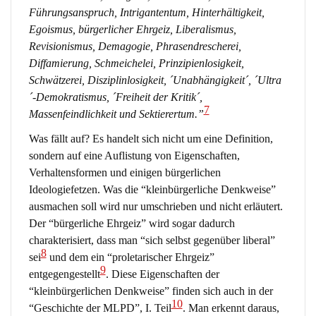
Führungsanspruch, Intrigantentum, Hinterhältigkeit,
Egoismus, bürgerlicher Ehrgeiz, Liberalismus,
Revisionismus, Demagogie, Phrasendrescherei,
Diffamierung, Schmeichelei, Prinzipienlosigkeit,
Schwätzerei, Disziplinlosigkeit, ´Unabhängigkeit´, ´Ultra
´-Demokratismus, ´Freiheit der Kritik´,
7
Massenfeindlichkeit und Sektierertum.”
Was fällt auf? Es handelt sich nicht um eine Definition,
sondern auf eine Auflistung von Eigenschaften,
Verhaltensformen und einigen bürgerlichen
Ideologiefetzen. Was die “kleinbürgerliche Denkweise”
ausmachen soll wird nur umschrieben und nicht erläutert.
Der “bürgerliche Ehrgeiz” wird sogar dadurch
charakterisiert, dass man “sich selbst gegenüber liberal”
8
sei
und dem ein “proletarischer Ehrgeiz”
9
entgegengestellt
. Diese Eigenschaften der
“kleinbürgerlichen Denkweise” finden sich auch in der
10
“Geschichte der MLPD”, I. Teil
. Man erkennt daraus,