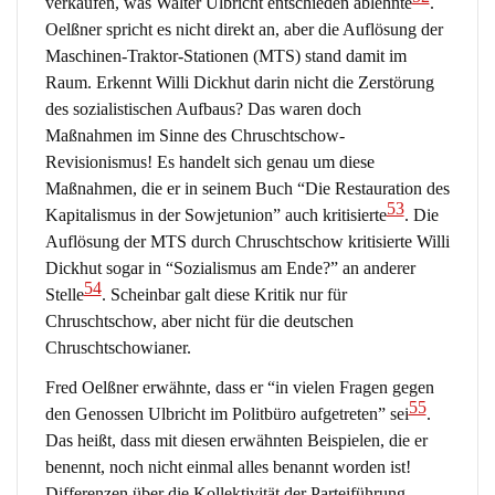
verkaufen, was Walter Ulbricht entschieden ablehnte
.
Oelßner spricht es nicht direkt an, aber die Auflösung der
Maschinen-Traktor-Stationen (MTS) stand damit im
Raum. Erkennt Willi Dickhut darin nicht die Zerstörung
des sozialistischen Aufbaus? Das waren doch
Maßnahmen im Sinne des Chruschtschow-
Revisionismus! Es handelt sich genau um diese
Maßnahmen, die er in seinem Buch “Die Restauration des
53
Kapitalismus in der Sowjetunion” auch kritisierte
. Die
Auflösung der MTS durch Chruschtschow kritisierte Willi
Dickhut sogar in “Sozialismus am Ende?” an anderer
54
Stelle
. Scheinbar galt diese Kritik nur für
Chruschtschow, aber nicht für die deutschen
Chruschtschowianer.
Fred Oelßner erwähnte, dass er “in vielen Fragen gegen
55
den Genossen Ulbricht im Politbüro aufgetreten” sei
.
Das heißt, dass mit diesen erwähnten Beispielen, die er
benennt, noch nicht einmal alles benannt worden ist!
Differenzen über die Kollektivität der Parteiführung