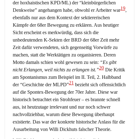
der hoxhaistischen KPD/ML) der “kleinbürgerlichen
19
Denkweise” angehangen habe, obwohl er Arbeiter war
,
ebenfalls nur aus dem Kontext der sektiererischen
Kämpfe der 68er Bewegung zu erklären. Aus heutiger
Sicht erscheint es merkwürdig, dass sich die
unbedeutenden K-Sekten der BRD der 68er Zeit mehr
Zeit dafür verwendeten, sich gegenseitig Vorwürfe zu
machen, statt die Werktätigen zu organisieren. Deren
Motto damals schien wohl gewesen zu sein:
“Es gibt
20
nicht Erlangen, weil nichts zu erlangen ist.”
Die Kritik
am Spontanismus zum Beispiel im II. Teil, 2. Halbband
21
der “Geschichte der MLPD”
bezieht sich offensichtlich
auf die Spontex-Bewegung der 70er Jahre. Diese war
historisch betrachtet ein Strohfeuer – es brannte schnell
aus, ist heutzutage irrelevant und nur noch schwer
nachvollziehbar, warum diese Bewegung überhaupt
existierte. Das war der konkrete historische Anlass für die
Ausarbeitung von Willi Dickhuts falscher Theorie.