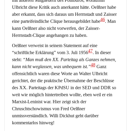
mit anderen Mitgliedern des Politbüros, woraufhin
Ulbricht diese Kritik auch anerkannt hätte. Oelßner habe
aber erkannt, dass sich daraus um Herrnstadt und Zaisser
46
eine parteifeindliche Clique herausgebildet habe
. Man
kann Oelßner also nicht vorwerfen, der Zaisser-
Herrnstadt-Clique angehangen zu haben.
Oelßner verweist in seinem Statement auf eine
47
“schriftliche Erklärung” vom 3. Juli 1956
. In dieser
steht:
“Man muß den XX. Parteitag als Ganzes nehmen,
48
kann nicht weglassen, was unbequem ist.”
Ganz
offensichtlich waren diese Worte an Walter Ulbricht
gerichtet, der die praktische Übernahme der Beschlüsse
des XX. Parteitags der KPdSU in der SED und DDR so
weit wie möglich hintertreiben wollte, eben weil er ein
Marxist-Leninist war. Hier zeigt sich der
Chruschtschowismus von Fred Oelßner
unmissverständlich. Willi Dickhut geht darüber
kommentarlos hinweg!