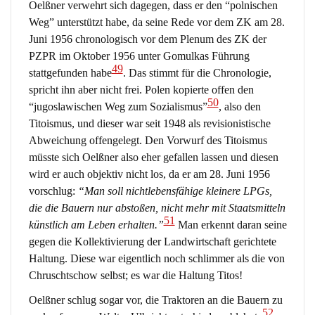
Oelßner verwehrt sich dagegen, dass er den “polnischen
Weg” unterstützt habe, da seine Rede vor dem ZK am 28.
Juni 1956 chronologisch vor dem Plenum des ZK der
PZPR im Oktober 1956 unter Gomulkas Führung
49
stattgefunden habe
. Das stimmt für die Chronologie,
spricht ihn aber nicht frei. Polen kopierte offen den
50
“jugoslawischen Weg zum Sozialismus”
, also den
Titoismus, und dieser war seit 1948 als revisionistische
Abweichung offengelegt. Den Vorwurf des Titoismus
müsste sich Oelßner also eher gefallen lassen und diesen
wird er auch objektiv nicht los, da er am 28. Juni 1956
vorschlug:
“Man soll nichtlebensfähige kleinere LPGs,
die die Bauern nur abstoßen, nicht mehr mit Staatsmitteln
51
künstlich am Leben erhalten.”
Man erkennt daran seine
gegen die Kollektivierung der Landwirtschaft gerichtete
Haltung. Diese war eigentlich noch schlimmer als die von
Chruschtschow selbst; es war die Haltung Titos!
Oelßner schlug sogar vor, die Traktoren an die Bauern zu
52