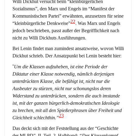
Willi Dickhut versucht beim “kleinbürgerlichen
Sozialismus”, den Marx und Engels im “Manifest der
Kommunistischen Partei” erwähnten, anzusetzen für seine
22
“kleinbürgerliche Denkweise”
. Was Marx und Engels
jedoch beschrieben, passt außer der Begrifflichkeit nach
nicht zu Willi Dickhuts Ausführungen.
Bei Lenin findet man zumindest ansatzweise, wovon Willi
Dickhut schrieb. Der Ansatzpunkt bei Lenin besteht hier:
“
Um die Klassen aufzuheben, ist eine Periode der
Diktatur einer Klasse notwendig, nämlich derjenigen
unterdrückten Klasse, die befähigt ist, nicht nur die
Ausbeuter zu stürzen, nicht nur schonungslos deren
Widerstand zu unterdrücken, sondern die auch imstande
ist, mit der ganzen bürgerlich-demokratischen Ideologie
zu brechen, mit all den Spießerphrasen über Freiheit und
23
Gleichheit schlechthin.”
Das deckt sich mit der Feststellung aus der “Geschichte
der MLPD”, II. Teil, 2. Halbband:
“Der Klassenkampf