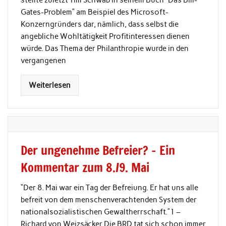
stellte zuletzt Tim Schwab in seinem Buch “Das Bill-
Gates-Problem” am Beispiel des Microsoft-
Konzerngründers dar, nämlich, dass selbst die
angebliche Wohltätigkeit Profitinteressen dienen
würde. Das Thema der Philanthropie wurde in den
vergangenen
Weiterlesen
Der ungenehme Befreier? – Ein
Kommentar zum 8./9. Mai
“Der 8. Mai war ein Tag der Befreiung. Er hat uns alle
befreit von dem menschenverachtenden System der
nationalsozialistischen Gewaltherrschaft.”1 –
Richard von Weizsäcker Die BRD tat sich schon immer