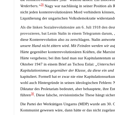
26
Verderbers.“
Nagy war nachlässig in seiner Position als
nicht jeden konterrevolutionären Mord verhindern können
Liquidierung der ungarischen Volksdemokratie widerstand
Als die linken Sozialrevolutionäre
am
6
. Juli 1918
den deut
provozieren, bat Lenin Stalin in einem Telegramm darum, 
diese Konterrevolution also zu zerschlagen. Stalin antwort
unsere Hand nicht zittern wird. Mit Feinden werden wir au
Härte gegenüber konterrevolutionären Kräften, die Marxis
Härte vergebens; bei ihm fand man nur Kapitulantentum und
Oktober
1947 in einem Brief an Tschou Enlai:
„Unterschei
Kapitulationismus gegenüber der Klasse, da diese ein und 
kapituliert.
Formell hat er zwar nie eine Kapitulationsurk
wohl auch Hintergründe in seinen ideologischen Fehlern: 
Diktatur des Proletariats bedeutet, aber behauptete, ihre
30
führen
.
Diese falsche, revisionistische These hängt sic
Die Partei der Werktätigen Ungarns (MDP) wurde am 30. O
Kommunist gewesen wäre, dann hätte er das nicht zugelassen,