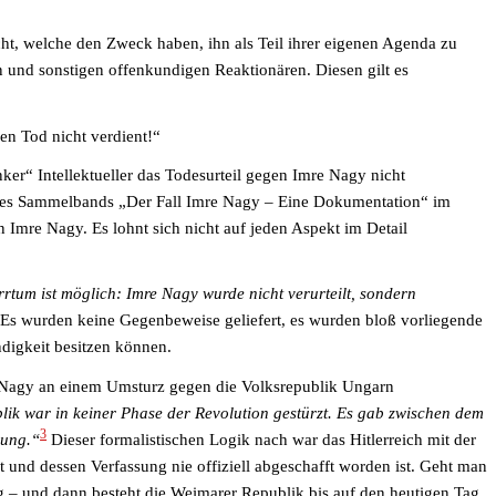
t, welche den Zweck haben, ihn als Teil ihrer eigenen Agenda zu
n und sonstigen offenkundigen Reaktionären. Diesen gilt es
en Tod nicht verdient!“
nker“ Intellektueller das Todesurteil gegen Imre Nagy nicht
 des Sammelbands „Der Fall Imre Nagy – Eine Dokumentation“ im
 Imre Nagy. Es lohnt sich nicht auf jeden Aspekt im Detail
 Irrtum ist möglich: Imre Nagy wurde nicht verurteilt, sondern
t. Es wurden keine Gegenbeweise geliefert, es wurden bloß vorliegende
digkeit besitzen können.
e Nagy an einem Umsturz gegen die Volksrepublik Ungarn
lik war in keiner Phase der Revolution gestürzt. Es gab zwischen dem
3
rung.“
Dieser formalistischen Logik nach war das Hitlerreich mit der
t und dessen Verfassung nie offiziell abgeschafft worden ist. Geht man
g – und dann besteht die Weimarer Republik bis auf den heutigen Tag,