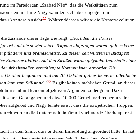
lärung im Parteiorgan „Szabad Nép“, das die Werktätigen zum
evisionisten um Imre Nagy wandten sich aber dagegen und
22
 dazu konträre Ansicht
.
Währenddessen wütete die Konterrevolution
die Zustände dieser Tage wie folgt:
„Nachdem die Polizei
ufgelöst und die sowjetischen Truppen abgezogen waren, gab es keine
l plünderte und brandschatzte. Zu dieser Zeit wüteten in Budapest
r Konterrevolution. Auf den Straßen wurde gelyncht. Innerhalb einer
er Arbeitsstellen verschleppte Kommunisten ermordet. Die
3. Oktober begonnen, und am 28. Oktober gab es keinerlei öffentliche
23
ion kam zum Stillstand.“
Es gibt keinen
sachlichen
Grund, an dieser
lution sind mit keinem objektiven Argument zu leugnen.
Dazu
politischen Gefangenen und etwa 10.000 Gemeinverbrecher aus den
r aufgelöst und Nagy lehnte es ab, dass die sowjetischen Truppen,
adurch wurden die konterrevolutionären Lynchmorde überhaupt erst
sacht in dem Sinne, dass er deren Ermordung angeordnet hätte. Er hat
t besagt:
„Wer lässig ist in seiner Arbeit, der ist ein Bruder des