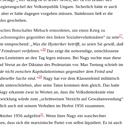
 Regierungschef der Volksrepublik
Ungarn
.
Sicherlich hätte er auch
, aber er hätte dagegen vorgehen müssen.
Stattdessen ließ er die
slos geschehen.
schen Botschafter Mirbach ermordeten, um einen Krieg zu
27
„schonungslos gegenüber den linken Sozial
revolutionären“ zu sein
,
ete entsprechend:
„
Was die Hysteriker betrifft, so seien Sie gewiß, daß
28
f Feindesart verfahren.“
Das zeigt die notwendige,
entschlossene
ten-Leninisten an den Tag legen müssen.
Bei Nagy suchte man diese
 Verrat an der Diktatur des Proletariats vor.
Mao Tsetung schrieb
im
de nicht zwischen Kapitulationismus gegenüber dem Feind und
29
dieselbe Sache sind.“
Nagy hat vor dem
Klassenf
eind
militärisch
unde unterschrieben, aber seine Taten kommen dem gleich.
Das hatte
Nagy erkannte zwar in Worten an, dass die Volksdemokratie eine
 Entwicklung würde zum „schrittweisen Verzicht auf Gewaltanwendung“
herlich auch mit seinem Verhalten im Herbst 1956 zusammen.
31
ktober 1956 aufgelöst
. Wenn Imre Nagy ein waschechter
 dass sich die marxistische Partei von selbst liquidiert. Es ist auch