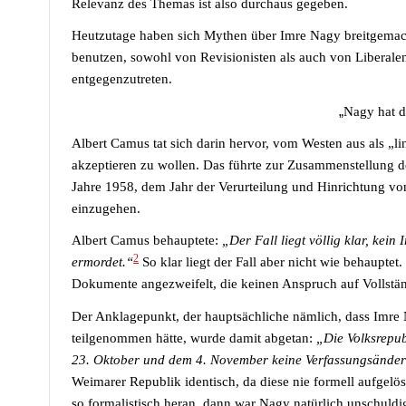
Relevanz des Themas ist also durchaus gegeben.
Heutzutage haben sich Mythen über Imre Nagy breitgemach
benutzen, sowohl von Revisionisten als auch von Liberale
entgegenzutreten.
„
Nagy hat d
Albert Camus tat sich darin hervor, vom Westen aus als „li
akzeptieren zu wollen. Das führte zur Zusammenstellung
Jahre 1958, dem Jahr der Verurteilung und Hinrichtung von
einzugehen.
Albert Camus behauptete:
„Der Fall liegt völlig klar, kein
2
ermordet.“
So klar liegt der Fall aber nicht wie behaupte
Dokumente angezweifelt, die keinen Anspruch auf Vollstän
Der Anklagepunkt, der hauptsächliche nämlich, dass Imr
teilgenommen hätte, wurde damit abgetan:
„Die Volksrepub
23. Oktober und dem 4. November keine Verfassungsände
Weimarer Republik identisch, da diese nie formell aufgelös
so formalistisch heran, dann war Nagy natürlich unschuldi