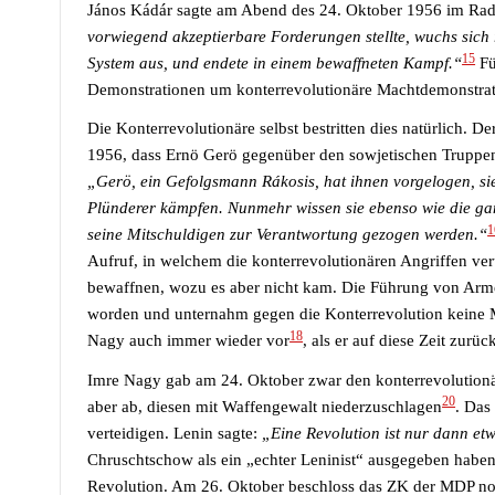
János Kádár sagte am Abend des 24. Oktober 1956 im Ra
vorwiegend akzeptierbare Forderungen stellte, wuchs sich
15
System aus, und endete in einem bewaffneten Kampf.“
Fü
Demonstrationen um konterrevolutionäre Machtdemonstrat
Die Konterrevolutionäre selbst bestritten dies natürlich. 
1956, dass Ernö Gerö gegenüber den sowjetischen Truppen
„Gerö, ein Gefolgsmann Rákosis, hat ihnen vorgelogen, s
Plünderer kämpfen. Nunmehr wissen sie ebenso wie die gan
1
seine Mitschuldigen zur Verantwortung gezogen werden.“
Aufruf, in welchem die konterrevolutionären Angriffen ver
bewaffnen, wozu es aber nicht kam. Die Führung von Armee 
worden und unternahm gegen die Konterrevolution kein
18
Nagy auch immer wieder vor
, als er auf diese Zeit zurüc
Imre Nagy gab am 24. Oktober zwar den konterrevolutionä
20
aber ab, diesen mit Waffengewalt niederzuschlagen
.
Das 
verteidigen. Lenin sagte:
„
Eine Revolution ist nur dann etw
Chruschtschow als ein „echter Leninist“ ausgegeben haben,
Revolution.
Am 26. Oktober beschloss das ZK der MDP noch