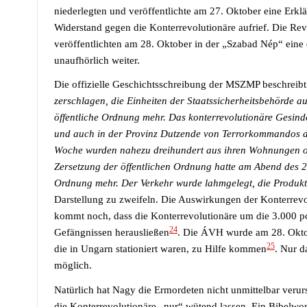
niederlegten und veröffentlichte am 27. Oktober eine Erk
Widerstand gegen die Konterrevolutionäre aufrief. Die R
veröffentlichten am 28. Oktober in der „Szabad Nép“ eine
unaufhörlich weiter.
Die offizielle Geschichtsschreibung der MSZMP beschreibt 
zerschlagen, die Einheiten der Staatssicherheitsbehörde a
öffentliche Ordnung mehr.
Das konterrevolutionäre Gesinde
und auch in der Provinz Dutzende von Terrorkommandos de
Woche wurden nahezu dreihundert aus ihren Wohnungen od
Zersetzung der öffentlichen Ordnung hatte am Abend des 2
Ordnung mehr. Der Verkehr wurde lahmgelegt, die Produkt
Darstellung zu zweifeln.
Die Auswirkungen der Konterrevo
kommt noch, dass die Konterrevolutionäre um die 3.000 
24
Gefängnissen herausließen
.
Die ÁVH wurde am 28. Oktobe
25
die in Ungarn stationiert waren, zu Hilfe kommen
.
Nur d
möglich.
Natürlich hat
Nagy
die Ermordeten nicht unmittelbar verur
die Konterrevolutionäre „nur“ wütend lassen. Ein Bibelwor