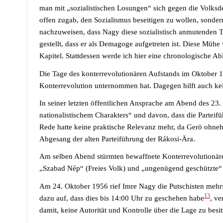
man mit „sozialistischen Losungen“ sich gegen die Volks
offen zugab, den Sozialismus beseitigen zu wollen, sonder
nachzuweisen, dass Nagy diese sozialistisch anmutenden Tö
gestellt, dass er als Demagoge aufgetreten ist. Diese Mühe
Kapitel. Stattdessen werde ich hier eine chronologische A
Die Tage des konterrevolutionären Aufstands im Oktober
Konterrevolution unternommen hat. Dagegen hilft auch k
In seiner letzten öffentlichen Ansprache am Abend des 2
nationalistischem Charakters“ und davon, dass die Parteif
Rede hatte keine praktische Relevanz mehr, da Gerö ohnehi
Abgesang der alten Parteiführung der Rákosi-Ära.
Am selben Abend stürmten bewaffnete Konterrevolutionär
„Szabad Nép“ (Freies Volk) und „ungenügend geschützte“
Am 24. Oktober 1956 rief Imre Nagy die Putschisten mehrfa
13
dazu auf, dass dies bis 14:00 Uhr zu geschehen habe
, ve
damit, keine Autorität und Kontrolle über die Lage zu besi