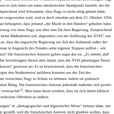
, dass es sich dabei um einen idealistischen Standpunkt handelt, der die
ntsprechend wird behauptete, dass Nagy es nicht nötig gehabt hätte,
ihm vorgeworfen wird, weil er doch ohnehin seit dem 23. Oktober 1956
an behaupten, dass jemand „die Macht in den Händen“ gehalten habe,
egierung von Imre Nagy war eher eine De-Jure-Regierung. Entsprechend
5
sch keine Maßnahmen traf, abgesehen von der Auflösung der ÁVH
, wie
zu, dass die ungarische Regierung zur Zeit des Aufstands außer der
man in Angesicht des Feindes seine eigenen Truppen auflöst – wie
chen? Die französischen Autoren gaben sogar das zu:
„Es stimmt, daß
Sie beschönigten diesen aber damit, dass die ÁVH jahrelangen Terror
lkszorn“ gewesen sei. Es ist bezeichnend, dass die französischen
en den Straßenterror anführen konnten aus der Zeit des
 sie versuchten Nagy in Schutz zu nehmen, indem sie praktisch
 ohne Beleg. Die französischen Autoren jedenfalls äußerten sich positiv
9
 verursachte“
. Man kann daran ersehen, dass sie sich damit faktisch
nverdeckter Offenheit zu äußern.
ungen“ in „demagogischer und lügnerischer Weise“ benutzt hätte, um
e gestellt, weil die französischen Autoren nicht glauben wollen, dass