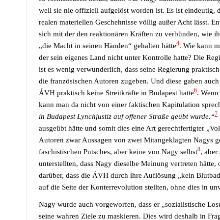
weil sie nie offiziell aufgelöst worden ist. Es ist eindeutig
realen materiellen Geschehnisse völlig außer Acht lässt. E
sich mit der den reaktionären Kräften zu verbünden, wie 
4
„die Macht in seinen Händen“ gehalten hätte
. Wie kann m
der sein eigenes Land nicht unter Kontrolle hatte? Die R
ist es wenig verwunderlich, dass seine Regierung prakti
die französischen Autoren zugeben. Und diese gaben auch 
6
ÁVH praktisch keine Streitkräfte in Budapest hatte
. Wenn 
kann man da nicht von einer faktischen Kapitulation spre
7
in Budapest Lynchjustiz auf offener Straße geübt wurde.“
ausgeübt hätte und somit dies eine Art gerechtfertigter „Vo
Autoren zwar Aussagen von zwei Mitangeklagten Nagys geg
8
faschistischen Putsches, aber keine von Nagy selbst
, aber
unterstellten, dass Nagy dieselbe Meinung vertreten hätte,
darüber, dass die ÁVH durch ihre Auflösung „kein Blutbad
auf die Seite der Konterrevolution stellten, ohne dies in u
Nagy wurde auch vorgeworfen, dass er „sozialistische Los
seine wahren Ziele zu maskieren. Dies wird deshalb in Frag