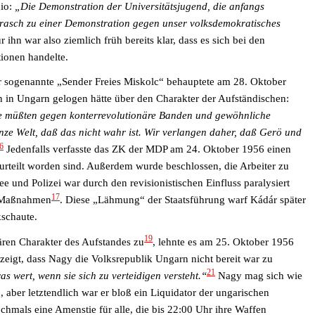
dio:
„
Die Demonstration der Universitätsjugend, die anfangs
 rasch zu einer Demonstration gegen unser volksdemokratisches
r ihn war also ziemlich früh bereits klar, dass es sich bei den
ionen handelte.
Der sogenannte „Sender Freies Miskolc“ behauptete am 28. Oktober
 in Ungarn gelogen hätte über den Charakter der Aufständischen:
ie müßten gegen konterrevolutionäre Banden und gewöhnliche
ze Welt, daß das nicht wahr ist. Wir verlangen
daher, daß Gerö und
6
Jedenfalls verfasste das ZK der MDP am 24. Oktober 1956 einen
urteilt worden sind. Außerdem wurde beschlossen, die Arbeiter zu
und Polizei war durch den revisionistischen Einfluss paralysiert
17
e Maßnahmen
. Diese „Lähmung“ der Staatsführung warf Kádár später
kschaute.
19
ren Charakter des Aufstandes zu
, lehnte es am 25. Oktober 1956
zeigt, dass Nagy die Volksrepublik Ungarn nicht bereit war zu
21
as wert, wenn sie sich zu verteidigen versteht.“
Nagy mag sich wie
 aber letztendlich war er bloß ein Liquidator der ungarischen
mals eine Amenstie für alle, die bis 22:00 Uhr ihre Waffen