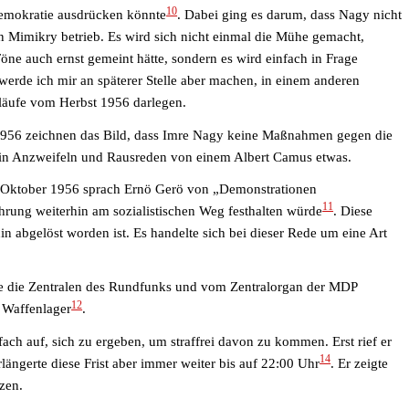
10
demokratie ausdrücken könnte
. Dabei ging es darum, dass Nagy nicht
n Mimikry betrieb. Es wird sich nicht einmal die Mühe gemacht,
ne auch ernst gemeint hätte, sondern es wird einfach in Frage
 werde ich mir an späterer Stelle aber machen, in einem anderen
bläufe vom Herbst 1956 darlegen.
 1956 zeichnen das Bild, dass Imre Nagy keine Maßnahmen gegen die
ein Anzweifeln und Rausreden von einem Albert Camus etwas.
3. Oktober 1956 sprach Ernö Gerö von „Demonstrationen
11
ührung weiterhin am sozialistischen Weg festhalten würde
. Diese
n abgelöst worden ist. Es handelte sich bei dieser Rede um eine Art
e die Zentralen des Rundfunks und vom Zentralorgan der MDP
12
 Waffenlager
.
ch auf, sich zu ergeben, um straffrei davon zu kommen. Erst rief er
14
rlängerte diese Frist aber immer weiter bis auf 22:00 Uhr
. Er zeigte
tzen.