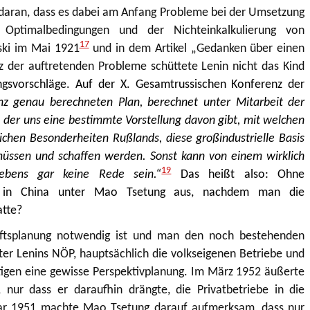
ik daran, dass es dabei am Anfang Probleme bei der Umsetzung
Optimalbedingungen und der Nichteinkalkulierung von
17
ski im Mai 1921
und in dem Artikel „Gedanken über einen
tz der auftretenden Probleme schüttete Lenin nicht das Kind
ngsvorschläge. Auf der X. Gesamtrussischen Konferenz der
z genau berechneten Plan, berechnet unter Mitarbeit der
, der uns eine bestimmte Vorstellung davon gibt, mit welchen
lichen Besonderheiten Rußlands, diese großindustrielle Basis
 müssen und schaffen werden. Sonst kann von einem wirklich
19
slebens gar keine Rede sein.“
Das heißt also: Ohne
 es in China unter Mao Tsetung aus, nachdem man die
atte?
aftsplanung notwendig ist und man den noch bestehenden
nter Lenins NÖP, hauptsächlich die volkseigenen Betriebe und
tigen eine gewisse Perspektivplanung. Im März 1952 äußerte
ur dass er daraufhin drängte, die Privatbetriebe in die
ar 1951 machte Mao Tsetung darauf aufmerksam, dass nur