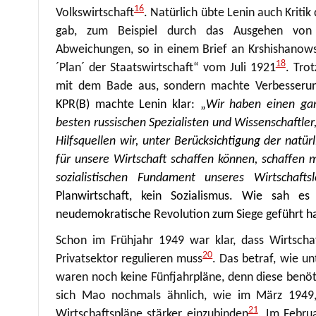
16
Volkswirtschaft
. Natürlich übte Lenin auch Krit
gab, zum Beispiel durch das Ausgehen von 
Abweichungen, so in einem Brief an Krshishanow
18
´Plan´ der Staatswirtschaft“ vom Juli 1921
. Tro
mit dem Bade aus, sondern machte Verbess
eru
KPR(B) machte Lenin klar: „
Wir haben einen gan
besten russischen Spezialisten und Wissenschaftler
Hilfsquellen wir, unter Berücksichtigung der natür
für unsere Wirtschaft schaffen können, schaffen
sozialistischen Fundament unseres Wirtschaft
Planwirtschaft, kein Sozialismus. Wie sah
neudemokratische Revolution zum Siege geführt h
Schon im Frühjahr 1949 war klar, dass Wirtsch
20
Privatsektor regulieren muss
. Das betraf, wie u
waren noch keine Fünfjahrpläne, denn diese benö
sich Mao nochmals ähnlich, wie im März 1949, n
21
Wirtschaftspläne stärker einzubinden
. Im Febru