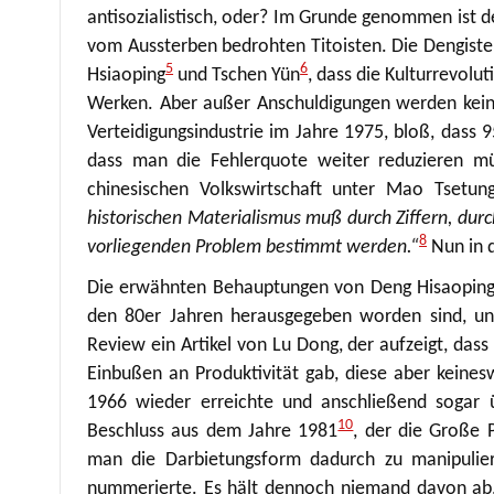
antisozialistisch, oder? Im Grunde genommen ist d
vom Aussterben bedrohten Titoisten. Die Dengist
5
6
Hsiaoping
und Tschen Yün
, dass die Kulturrevolut
Werken. Aber außer Anschuldigungen werden keine
Verteidigungsindustrie im Jahre 1975, bloß, dass
dass man die Fehlerquote weiter reduzieren m
chinesischen Volkswirtschaft unter Mao Tsetung
historischen Materialismus muß durch Ziffern, durc
8
vorliegenden Problem bestimmt werden.“
Nun in d
Die erwähnten Behauptungen von Deng Hisaoping 
den 80er Jahren herausgegeben worden sind, unt
Review ein Artikel von Lu Dong, der aufzeigt, das
Einbußen an Produktivität gab, diese aber kein
1966 wieder erreichte und anschließend sogar ü
10
Beschluss aus dem Jahre 1981
, der die Große P
man die Darbietungsform dadurch zu manipuliere
nummerierte. Es hält dennoch niemand davon ab, 