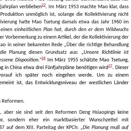
22
jahrplan verblieben
. Im März 1953 machte Mao klar, dass
 Produktion unmöglich ist, solange die Kollektivierung nicht
ktivierung hatte Mao Tsetung damals etwa das Jahr 1960 im
einen einheitlichen Plan hat, durch den er dem Wildwuchs
ner Vorbemerkung zu einem Artikel, der die Kollektivierung der
Mao in seiner bekannten Rede „Über die richtige Behandlung
 die Planung diesen Grundsatz aus:
„
Unsere Richtlinie ist
26
ssene Disposition.“
Im März 1955 schätzte Mao Tsetung,
27
ng in China etwa drei Fünfjahrpläne benötigen wird
. Dieser
 worauf ich später noch eingehen werde. Um zu einem
emeint ist, das Entwicklungsniveau der westlichen Länder
gs Reformen.
, aber sie sind seit den Reformen Deng Hsiaopings keine
ehr, sondern eher ein marktbasierter Wunschzettel mit
87 auf dem XIII. Parteitag der KPCh: „
Die Planung muß auf