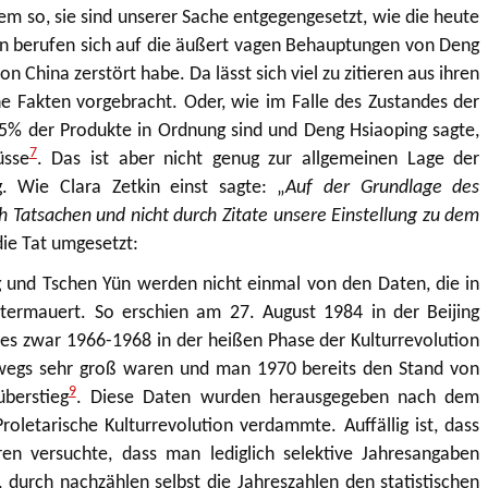
em so, sie sind unserer Sache entgegengesetzt, wie die heute
en berufen sich auf die äußert vagen Behauptungen von Deng
ion China zerstört habe. Da lässt sich viel zu zitieren aus ihren
 Fakten vorgebracht. Oder, wie im Falle des Zustandes der
 95% der Produkte in Ordnung sind und Deng Hsiaoping sagte,
7
üsse
. Das ist aber nicht genug zur allgemeinen Lage der
. Wie Clara Zetkin einst sagte: „
Auf der Grundlage des
h Tatsachen und nicht durch Zitate unsere Einstellung zu dem
ie Tat umgesetzt:
und Tschen Yün werden nicht einmal von den Daten, die in
ermauert. So erschien am 27. August 1984 in der Beijing
s es zwar 1966-1968 in der heißen Phase der Kulturrevolution
eswegs sehr groß waren und man 1970 bereits den Stand von
9
berstieg
. Diese Daten wurden herausgegeben nach dem
roletarische Kulturrevolution verdammte. Auffällig ist, dass
n versuchte, dass man lediglich selektive Jahresangaben
durch nachzählen selbst die Jahreszahlen den statistischen