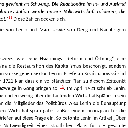
 und gewinnt an Schwung.
Die Reaktionäre im In- und Ausland
turrevolution werde unsere Volkswirtschaft ruinieren, die
11
et.“
Diese Zahlen decken sich.
ie von Lenin und Mao, sowie von Deng und Nachfolgern
eswegs, wie Deng Hsiaopings „Reform und Öffnung“, eine
ina die Restauration des Kapitalismus beschönigt, sondern
im volkseigenen Sektor. Lenins Briefe an Krshishanowski sind
 1921 klar, dass ein vollständiger Plan zu diesem Zeitpunkt
13
ezweige in Gang bringen soll
. Im April 1921 schrieb Lenin,
ung und zu wenig über die laufenden Wirtschaftspläne in sein
an die Mitglieder des Politbüros wies Lenin die Behauptung
inen Wirtschaftsplan gäbe, außer einem Finanzplan für die
 Briefen auf diese Frage ein. So betonte Lenin im Artikel „Über
ie Notwendigkeit eines staatlichen Plans für die gesamte