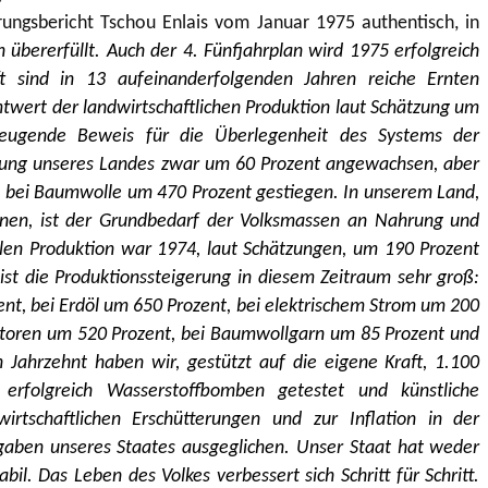
ungsbericht Tschou Enlais vom Januar 1975 authentisch, in
 übererfüllt. Auch der 4. Fünfjahrplan wird 1975 erfolgreich
t sind in 13 aufeinanderfolgenden Jahren reiche Ernten
wert der landwirtschaftlichen Produktion laut Schätzung um
zeugende Beweis für die Überlegenheit des Systems der
erung unseres Landes zwar um 60 Prozent angewachsen, aber
nd bei Baumwolle um 470 Prozent gestiegen. In unserem Land,
onen, ist der Grundbedarf der Volksmassen an Nahrung und
llen Produktion war 1974, laut Schätzungen, um 190 Prozent
ist die Produktionssteigerung in diesem Zeitraum sehr groß:
ent, bei Erdöl um 650 Prozent, bei elektrischem Strom um 200
aktoren um 520 Prozent, bei Baumwollgarn um 85 Prozent und
Jahrzehnt haben wir, gestützt auf die eigene Kraft, 1.100
, erfolgreich Wasserstoffbomben getestet und künstliche
irtschaftlichen Erschütterungen und zur Inflation in der
sgaben unseres Staates ausgeglichen. Unser Staat hat weder
bil. Das Leben des Volkes verbessert sich Schritt für Schritt.