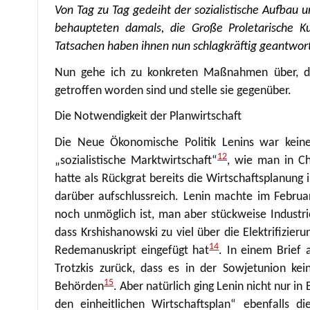
Von Tag zu Tag gedeiht der sozialistische Aufbau
behaupteten damals, die Große Proletarische Kul
Tatsachen haben ihnen nun schlagkräftig geantwort
Nun gehe ich zu konkreten Maßnahmen über, d
getroffen worden sind und stelle sie gegenüber.
Die Notwendigkeit der Planwirtschaft
Die Neue Ökonomische Politik Lenins war kein
12
„sozialistische Marktwirtschaft“
, wie man in Ch
hatte als Rückgrat bereits die Wirtschaftsplanung 
darüber aufschlussreich. Lenin machte im Februar
noch unmöglich ist, man aber stückweise Industri
dass Krshishanowski zu viel über die Elektrifizier
14
Redemanuskript eingefügt hat
. In einem Brief 
Trotzkis zurück, dass es in der Sowjetunion ke
15
Behörden
. Aber natürlich ging Lenin nicht nur in
den einheitlichen Wirtschaftsplan“ ebenfalls d