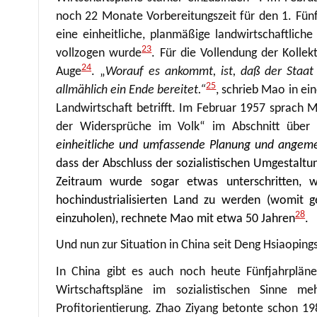
noch 22 Monate Vorbereitungszeit für den 1. Fünf
eine einheitliche, planmäßige landwirtschaftliche
23
vollzogen wurde
. Für die Vollendung der Kolle
24
Auge
. „
Worauf es ankommt, ist, daß der Staat 
25
allmählich ein Ende bereitet.“
, schrieb Mao in ei
Landwirtschaft betrifft. Im Februar 1957 sprach 
der Widersprüche im Volk“ im Abschnitt über
einheitliche und umfassende Planung und angeme
dass der Abschluss der sozialistischen Umgestaltu
Zeitraum wurde sogar etwas unterschritten,
hochindustrialisierten Land zu werden (womit g
28
einzuholen), rechnete Mao mit etwa 50 Jahren
.
Und nun zur Situation in China seit Deng Hsiaopin
In China gibt es auch noch heute Fünfjahrpläne
Wirtschaftspläne im sozialistischen Sinne m
Profitorientierung. Zhao Ziyang betonte schon 19