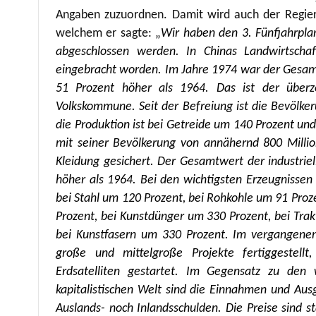
Angaben zuzuordnen. Damit wird auch der Regier
welchem er sagte:
„
Wir haben den 3. Fünfjahrplan
abgeschlossen werden. In Chinas Landwirtschaf
eingebracht worden. Im Jahre 1974 war der Gesamt
51 Prozent höher als 1964. Das ist der über
Volkskommune. Seit der Befreiung ist die Bevölk
die Produktion ist bei Getreide um 140 Prozent u
mit seiner Bevölkerung von annähernd 800 Milli
Kleidung gesichert. Der Gesamtwert der industrie
höher als 1964. Bei den wichtigsten Erzeugnissen 
bei Stahl um 120 Prozent, bei Rohkohle um 91 Proz
Prozent, bei Kunstdünger um 330 Prozent, bei Tr
bei Kunstfasern um 330 Prozent. Im vergangenen 
große und mittelgroße Projekte fertiggestellt
Erdsatelliten gestartet. Im Gegensatz zu den w
kapitalistischen Welt sind die Einnahmen und Au
Auslands- noch Inlandsschulden. Die Preise sind sta