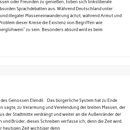
nossen oder Freunden zu genießen, toben sich linksliberale
bsurden Sprachdebatten aus. Während Deutschland unter
en und illegaler Masseneinwanderung ächzt, während Armut und
roblem dieser Kreise die Existenz von Begriffen wie
nerglühwein“ zu sein. Besonders absurd wird es beim
el des Genossen Elendil. Das bürgerliche System hat zu Ende
on sagte, zu Verarmung und Verelendung der breiten Massen, der
s der Stadtmitte verdrängt und weiter an die Außenränder der
 und Brüder, dieses Schreiben verfasse ich, denn die Zeit wird
er heutigen Zeit wichtiger denn