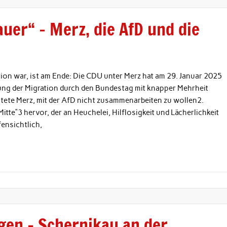
er“ – Merz, die AfD und die
ktion war, ist am Ende: Die CDU unter Merz hat am 29. Januar 2025
ng der Migration durch den Bundestag mit knapper Mehrheit
ete Merz, mit der AfD nicht zusammenarbeiten zu wollen2.
itte“3 hervor, der an Heuchelei, Hilflosigkeit und Lächerlichkeit
fensichtlich,
gen – Schernikau an der