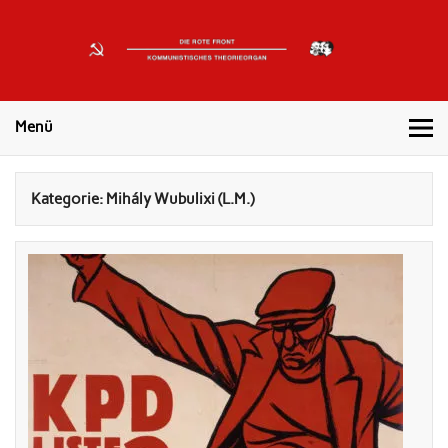
DIE
ROTE
Kommunistisches Theorieorgan
FRONT
Menü
Kategorie: Mihály Wubulixi (L.M.)